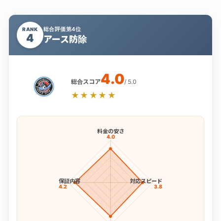
総合評価第4位
RANK
4
アース防除
4.0
総合スコア
/ 5.0
★★★★★
料金の安さ
4.0
保証内容
対応スピード
4.2
3.8