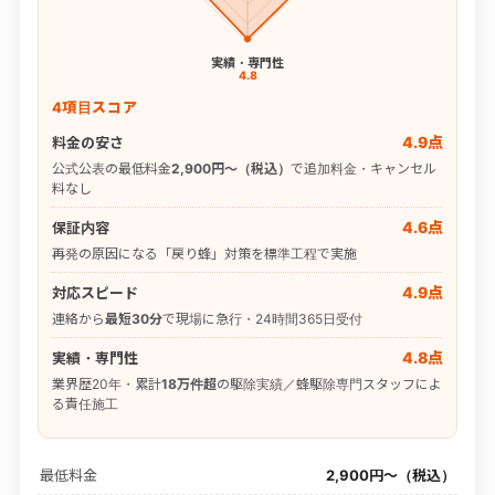
実績・専門性
4.8
4項目スコア
4.9点
料金の安さ
公式公表の最低料金
2,900円〜（税込）
で追加料金・キャンセル
料なし
4.6点
保証内容
再発の原因になる「戻り蜂」対策を標準工程で実施
4.9点
対応スピード
連絡から
最短30分
で現場に急行・24時間365日受付
4.8点
実績・専門性
業界歴20年・累計
18万件超
の駆除実績／蜂駆除専門スタッフによ
る責任施工
最低料金
2,900円〜（税込）