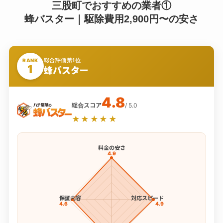
三股町でおすすめの業者①
蜂バスター｜駆除費用2,900円〜の安さ
総合評価第1位
RANK
1
蜂バスター
4.8
総合スコア
/ 5.0
★★★★★
料金の安さ
4.9
保証内容
対応スピード
4.6
4.9