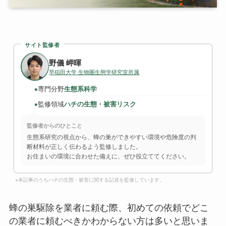
サイト監修者
野儀 岬暉
早稲田大学 生物圏生態学研究室所属
専門分野
生態系科学
●
監修領域
ハチの生態・被害リスク
●
監修者からのひとこと
生態系研究の視点から、蜂の巣ができやすい環境や危険度の判
断材料が正しく伝わるよう監修しました。
お住まいの環境に合わせた備えに、ぜひ役立ててください。
※本記事のうちハチの生態・被害に関する記述を監修しています。
蜂の巣駆除を業者に頼む際、初めての依頼でどこ
の業者に頼むべきかわからない方は多いと思いま