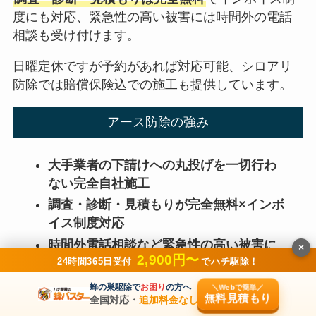
度にも対応、緊急性の高い被害には時間外の電話
相談も受け付けます。
日曜定休ですが予約があれば対応可能、シロアリ
防除では賠償保険込での施工も提供しています。
アース防除の強み
大手業者の下請けへの丸投げを一切行わ
ない完全自社施工
調査・診断・見積もりが完全無料×インボ
イス制度対応
時間外電話相談など緊急性の高い被害に
×
2,900円〜
も柔軟対応
24時間365日受付
でハチ駆除！
蜂の巣駆除で
お困り
の方へ
＼Webで簡単／
無料見積もり
全国対応・
追加料金なし