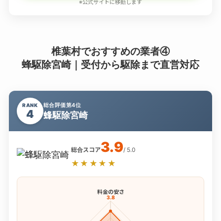
※公式サイトに移動します
椎葉村でおすすめの業者④
蜂駆除宮崎｜受付から駆除まで直営対応
総合評価第4位
RANK
4
蜂駆除宮崎
3.9
総合スコア
/ 5.0
★★★★★
料金の安さ
3.8