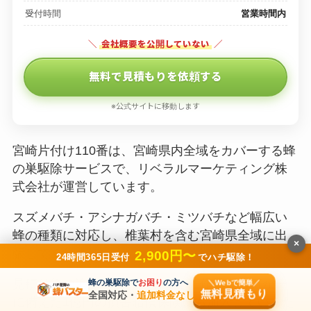
受付時間
営業時間内
＼
会社概要を公開していない
／
無料で見積もりを依頼する
※公式サイトに移動します
宮崎片付け110番は、宮崎県内全域をカバーする蜂
の巣駆除サービスで、リベラルマーケティング株
式会社が運営しています。
スズメバチ・アシナガバチ・ミツバチなど幅広い
蜂の種類に対応し、椎葉村を含む宮崎県全域に出
×
張してくれます。
2,900円〜
24時間365日受付
でハチ駆除！
見積り後の追加料金は一切なく、作業中の万が一
蜂の巣駆除で
お困り
の方へ
＼Webで簡単／
無料見積もり
全国対応・
追加料金なし
に備えた1億円の損害賠償保険にも加入しているた