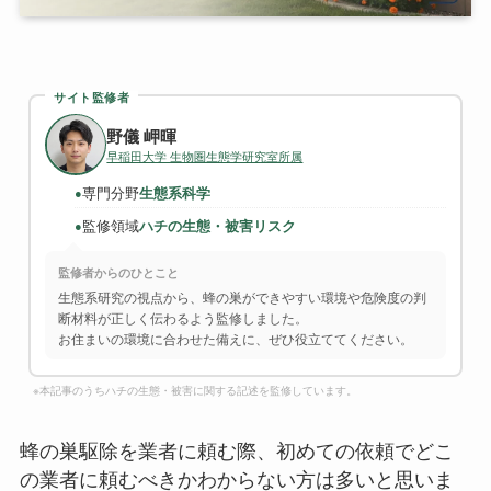
サイト監修者
野儀 岬暉
早稲田大学 生物圏生態学研究室所属
専門分野
生態系科学
●
監修領域
ハチの生態・被害リスク
●
監修者からのひとこと
生態系研究の視点から、蜂の巣ができやすい環境や危険度の判
断材料が正しく伝わるよう監修しました。
お住まいの環境に合わせた備えに、ぜひ役立ててください。
※本記事のうちハチの生態・被害に関する記述を監修しています。
蜂の巣駆除を業者に頼む際、初めての依頼でどこ
の業者に頼むべきかわからない方は多いと思いま