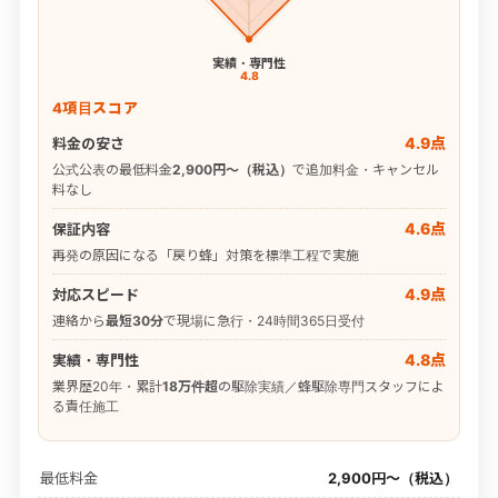
実績・専門性
4.8
4項目スコア
4.9点
料金の安さ
公式公表の最低料金
2,900円〜（税込）
で追加料金・キャンセル
料なし
4.6点
保証内容
再発の原因になる「戻り蜂」対策を標準工程で実施
4.9点
対応スピード
連絡から
最短30分
で現場に急行・24時間365日受付
4.8点
実績・専門性
業界歴20年・累計
18万件超
の駆除実績／蜂駆除専門スタッフによ
る責任施工
最低料金
2,900円〜（税込）