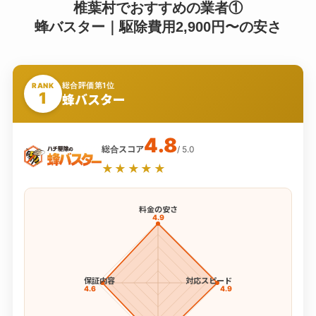
椎葉村でおすすめの業者①
蜂バスター｜駆除費用2,900円〜の安さ
総合評価第1位
RANK
1
蜂バスター
4.8
総合スコア
/ 5.0
★★★★★
料金の安さ
4.9
保証内容
対応スピード
4.6
4.9