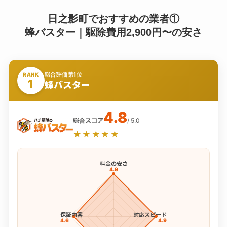
日之影町でおすすめの業者①
蜂バスター｜駆除費用2,900円〜の安さ
総合評価第1位
RANK
1
蜂バスター
4.8
総合スコア
/ 5.0
★★★★★
料金の安さ
4.9
保証内容
対応スピード
4.6
4.9