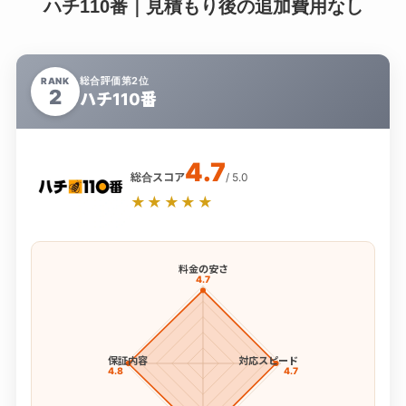
ハチ110番｜見積もり後の追加費用なし
総合評価第2位
RANK
2
ハチ110番
4.7
総合スコア
/ 5.0
★★★★★
料金の安さ
4.7
保証内容
対応スピード
4.8
4.7