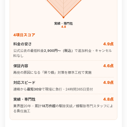
実績・専門性
4.8
4項目スコア
4.9点
料金の安さ
公式公表の最低料金
2,900円〜（税込）
で追加料金・キャンセル
料なし
4.6点
保証内容
再発の原因になる「戻り蜂」対策を標準工程で実施
4.9点
対応スピード
連絡から
最短30分
で現場に急行・24時間365日受付
4.8点
実績・専門性
業界歴20年・累計
18万件超
の駆除実績／蜂駆除専門スタッフによ
る責任施工