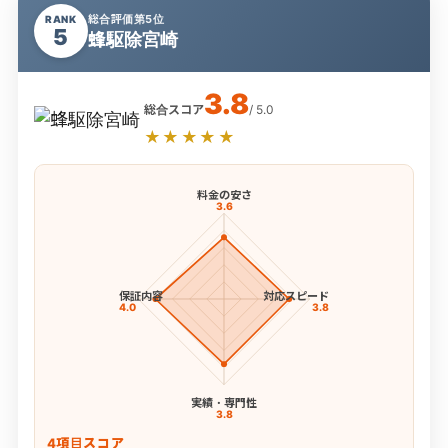
総合評価第5位
RANK
5
蜂駆除宮崎
3.8
総合スコア
/ 5.0
★★★★★
料金の安さ
3.6
保証内容
対応スピード
4.0
3.8
実績・専門性
3.8
4項目スコア