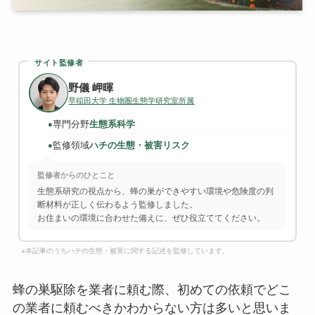
サイト監修者
野儀 岬暉
早稲田大学 生物圏生態学研究室所属
専門分野
生態系科学
●
監修領域
ハチの生態・被害リスク
●
監修者からのひとこと
生態系研究の視点から、蜂の巣ができやすい環境や危険度の判
断材料が正しく伝わるよう監修しました。
お住まいの環境に合わせた備えに、ぜひ役立ててください。
※本記事のうちハチの生態・被害に関する記述を監修しています。
蜂の巣駆除を業者に頼む際、初めての依頼でどこ
の業者に頼むべきかわからない方は多いと思いま