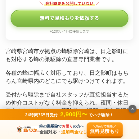
＼
会社概要を公開していない
／
無料で見積もりを依頼する
※公式サイトに移動します
宮崎県宮崎市が拠点の蜂駆除宮崎は、日之影町に
も対応する蜂の巣駆除の直営専門業者です。
各種の蜂に幅広く対応しており、日之影町はもち
ろん宮崎県内のどこにでも駆けつけてくれます。
受付から駆除まで自社スタッフが直接担当するた
め仲介コストがなく料金を抑えられ、夜間・休日
×
料金もかかりません。駆除後は1週間の安心保証付
2,900円〜
24時間365日受付
でハチ駆除！
きです。
蜂の巣駆除で
お困り
の方へ
＼Webで簡単／
無料見積もり
年中無休（お盆も営業）・最短20分での緊急到着
全国対応・
追加料金なし