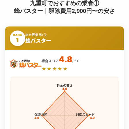
九重町でおすすめの業者①
蜂バスター｜駆除費用2,900円〜の安さ
総合評価第1位
RANK
1
蜂バスター
4.8
総合スコア
/ 5.0
★★★★★
料金の安さ
4.9
保証内容
対応スピード
4.6
4.9