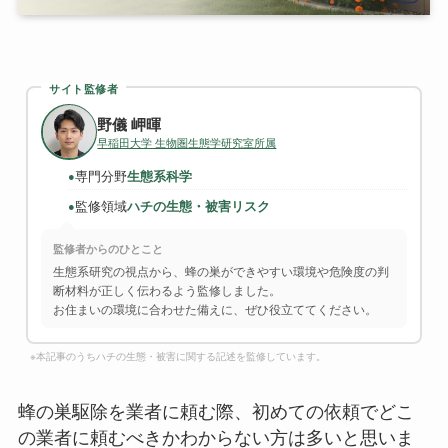
サイト監修者
野儀 岬暉
早稲田大学 生物圏生態学研究室所属
専門分野
生態系科学
●
監修領域
ハチの生態・被害リスク
●
監修者からのひとこと
生態系研究の視点から、蜂の巣ができやすい環境や危険度の判
断材料が正しく伝わるよう監修しました。
お住まいの環境に合わせた備えに、ぜひ役立ててください。
※本記事のうちハチの生態・被害に関する記述を監修しています。
蜂の巣駆除を業者に頼む際、初めての依頼でどこ
の業者に頼むべきかわからない方は多いと思いま