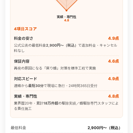
実績・専門性
4.8
4項目スコア
4.9点
料金の安さ
公式公表の最低料金
2,900円〜（税込）
で追加料金・キャンセル
料なし
4.6点
保証内容
再発の原因になる「戻り蜂」対策を標準工程で実施
4.9点
対応スピード
連絡から
最短30分
で現場に急行・24時間365日受付
4.8点
実績・専門性
業界歴20年・累計
18万件超
の駆除実績／蜂駆除専門スタッフによ
る責任施工
最低料金
2,900円〜（税込）