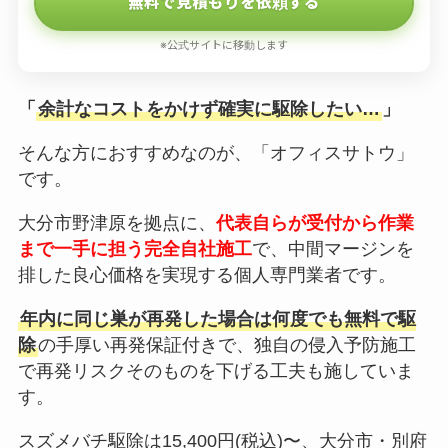
無料で見積もりを依頼する
※公式サイトに移動します
「
余計なコストをかけず確実に駆除したい…
」
そんな方におすすめなのが、「オフィスサトウ」
です。
大分市野津原を拠点に、
代表自らが受付から作業
まで一手に担う完全自社施工
で、中間マージンを
排した良心価格を実現する個人専門業者です。
年内に同じ巣が再発した場合は何度でも無料で駆
除
の手厚い再発保証付きで、独自の侵入予防施工
で再発リスクそのものを下げる工夫も施していま
す。
スズメバチ駆除は15,400円(税込)〜、大分市・別府