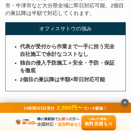
市・中津市など大分県全域に即日対応可能、2個目
の巣以降は半額で対応してくれます。
オフィスサトウの強み
代表が受付から作業まで一手に担う完全
自社施工で余計なコストなし
独自の侵入予防施工＋安全・予防・保証
を徹底
2個目の巣以降は半額×即日対応可能
×
2,900円〜
24時間365日受付
でハチ駆除！
会社情報を見る
蜂の巣駆除で
お困り
の方へ
＼Webで簡単／
無料見積もり
全国対応・
追加料金なし