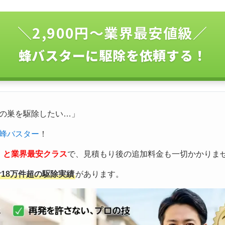
＼2,900円〜業界最安値級／
蜂バスターに駆除を依頼する！
の巣を駆除したい…」
蜂バスター
！
込）と業界最安クラス
で、見積もり後の追加料金も一切かかりま
計18万件超の駆除実績
があります。