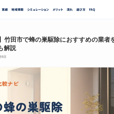
実績
地域検索
シミュレーション
メリット
流れ
選び方
FAQ
最新】竹田市で蜂の巣駆除におすすめの業者
も解説
月6日