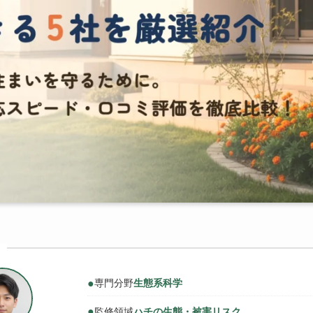
●
専門分野
生態系科学
●
監修領域
ハチの生態・被害リスク