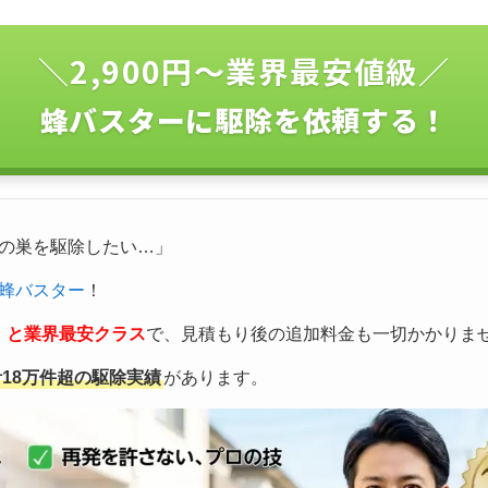
＼2,900円〜業界最安値級／
蜂バスターに駆除を依頼する！
の巣を駆除したい…」
蜂バスター
！
込）と業界最安クラス
で、見積もり後の追加料金も一切かかりま
計18万件超の駆除実績
があります。