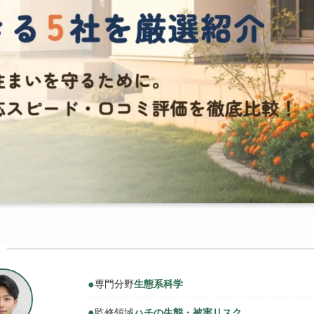
●
専門分野
生態系科学
●
監修領域
ハチの生態・被害リスク