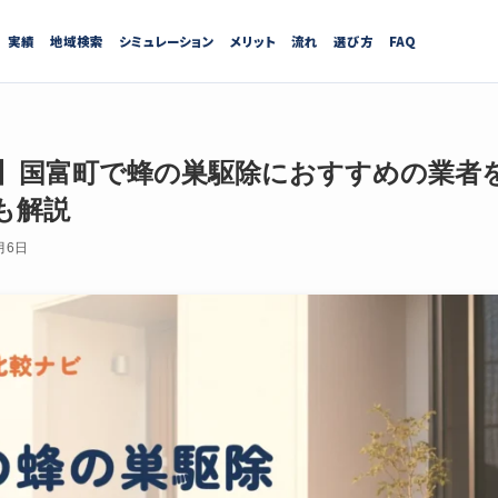
実績
地域検索
シミュレーション
メリット
流れ
選び方
FAQ
最新】国富町で蜂の巣駆除におすすめの業者
も解説
月6日