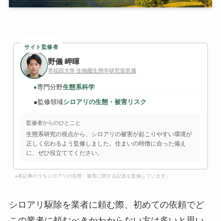
サイト監修者
野儀 岬暉
早稲田大学 生物圏生態学研究室所属
専門分野
生態系科学
●
●
監修領域
シロアリの生態・被害リスク
監修者からのひとこと
生態系研究の視点から、シロアリの被害が起こりやすい環境が
正しく伝わるよう監修しました。住まいの特徴に合った備え
に、ぜひ役立ててください。
※本記事のうちシロアリの生態・被害に関する記述を監修しています。
シロアリ駆除を業者に頼む際、初めての依頼でど
この業者に頼むべきかわからない方は多いと思い