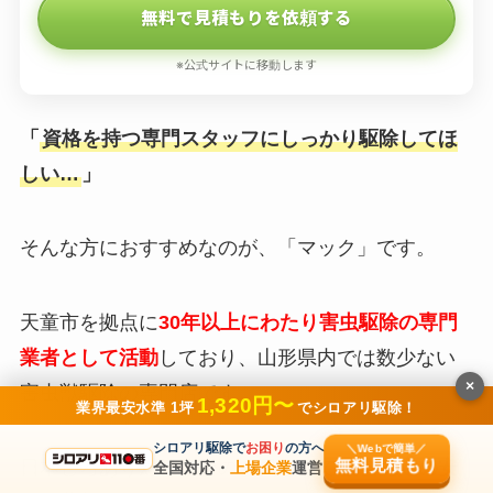
無料で見積もりを依頼する
※公式サイトに移動します
「
資格を持つ専門スタッフにしっかり駆除してほ
しい…
」
そんな方におすすめなのが、「マック」です。
天童市を拠点に
30年以上にわたり害虫駆除の専門
業者として活動
しており、山形県内では数少ない
×
害虫獣駆除の専門店です。
1,320円〜
業界最安水準 1坪
でシロアリ駆除！
シロアリ駆除で
お困り
の方へ
＼Webで簡単／
無料見積もり
日本しろあり対策協会の会員として
協会認定の安
全国対応・
上場企業
運営