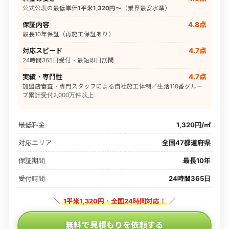
公式公表の最低単価
1平米1,320円〜
（業界最安水準）
保証内容
4.8点
最長10年保証（再施工保証あり）
対応スピード
4.7点
24時間365日受付・最短即日訪問
実績・専門性
4.7点
加盟店審査・専門スタッフによる自社施工体制／生活110番グルー
プ累計受付2,000万件以上
最低料金
1,320円/㎡
対応エリア
全国47都道府県
保証期間
最長10年
受付時間
24時間365日
＼
1平米1,320円・全国24時間対応！
／
無料で見積もりを依頼する