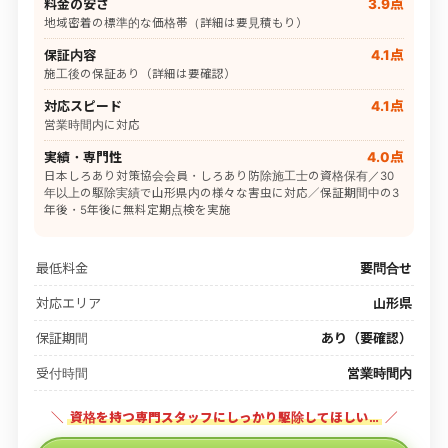
料金の安さ
3.9点
地域密着の標準的な価格帯（詳細は要見積もり）
保証内容
4.1点
施工後の保証あり（詳細は要確認）
対応スピード
4.1点
営業時間内に対応
実績・専門性
4.0点
日本しろあり対策協会会員・しろあり防除施工士の資格保有／30
年以上の駆除実績で山形県内の様々な害虫に対応／保証期間中の3
年後・5年後に無料定期点検を実施
最低料金
要問合せ
対応エリア
山形県
保証期間
あり（要確認）
受付時間
営業時間内
＼
資格を持つ専門スタッフにしっかり駆除してほしい…
／