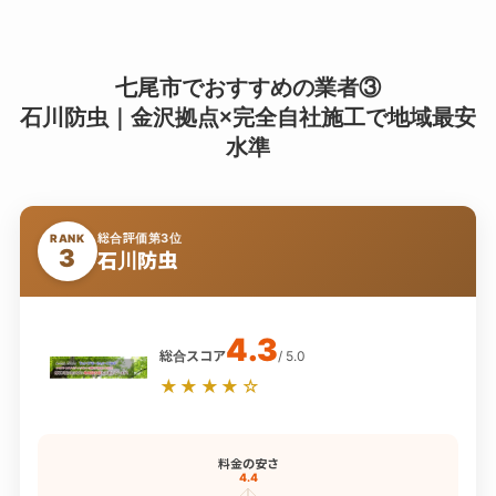
七尾市でおすすめの業者③
石川防虫｜金沢拠点×完全自社施工で地域最安
水準
総合評価第3位
RANK
3
石川防虫
4.3
総合スコア
/ 5.0
★★★★☆
料金の安さ
4.4