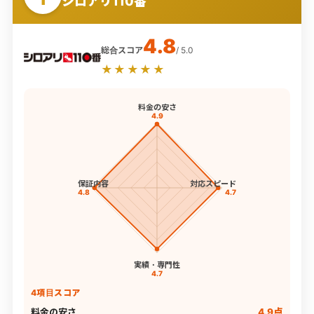
シロアリ110番
4.8
総合スコア
/ 5.0
★★★★★
料金の安さ
4.9
保証内容
対応スピード
4.8
4.7
実績・専門性
4.7
4項目スコア
料金の安さ
4.9点