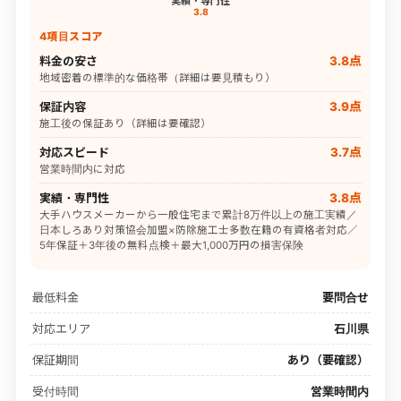
実績・専門性
3.8
4項目スコア
料金の安さ
3.8点
地域密着の標準的な価格帯（詳細は要見積もり）
保証内容
3.9点
施工後の保証あり（詳細は要確認）
対応スピード
3.7点
営業時間内に対応
実績・専門性
3.8点
大手ハウスメーカーから一般住宅まで累計8万件以上の施工実績／
日本しろあり対策協会加盟×防除施工士多数在籍の有資格者対応／
5年保証＋3年後の無料点検＋最大1,000万円の損害保険
最低料金
要問合せ
対応エリア
石川県
保証期間
あり（要確認）
受付時間
営業時間内