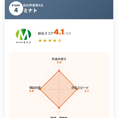
総合評価第4位
RANK
4
ミナト
4.1
総合スコア
/ 5.0
★★★★☆
料金の安さ
3.8
保証内容
対応スピード
3.9
3.7