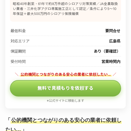
昭和40年創業・61年で約8万件超のシロアリ対策実績／JA全農取扱
い業者・三井化学アグロ専属施工店として認定／条件により5〜10
年保証＋最大500万円のシロアリ保険補償
最低料金
要問合せ
対応エリア
広島県
保証期間
あり（要確認）
受付時間
営業時間内
＼
公的機関とつながりのある安心の業者に依頼したい…
／
無料で見積もりを依頼する
※公式サイトに移動します
「
公的機関とつながりのある安心の業者に依頼し
たい…
」