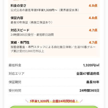
料金の安さ
4.9点
公式公表の最低単価
1平米1,320円〜
（業界最安水準）
保証内容
4.8点
最長10年保証（再施工保証あり）
対応スピード
4.7点
24時間365日受付・最短即日訪問
実績・専門性
4.7点
加盟店審査・専門スタッフによる自社施工体制／生活110番グルー
プ累計受付2,000万件以上
最低料金
1,320円/㎡
対応エリア
全国47都道府県
保証期間
最長10年
受付時間
24時間365日
＼
1平米1,320円・全国24時間対応！
／