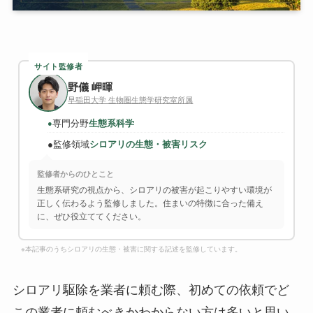
サイト監修者
野儀 岬暉
早稲田大学 生物圏生態学研究室所属
専門分野
生態系科学
●
●
監修領域
シロアリの生態・被害リスク
監修者からのひとこと
生態系研究の視点から、シロアリの被害が起こりやすい環境が
正しく伝わるよう監修しました。住まいの特徴に合った備え
に、ぜひ役立ててください。
※本記事のうちシロアリの生態・被害に関する記述を監修しています。
シロアリ駆除を業者に頼む際、初めての依頼でど
この業者に頼むべきかわからない方は多いと思い