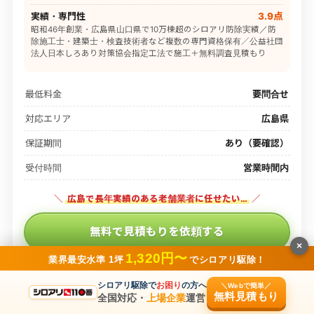
実績・専門性
3.9点
昭和46年創業・広島県山口県で10万棟超のシロアリ防除実績／防
除施工士・建築士・検査技術者など複数の専門資格保有／公益社団
法人日本しろあり対策協会指定工法で施工＋無料調査見積もり
最低料金
要問合せ
対応エリア
広島県
保証期間
あり（要確認）
受付時間
営業時間内
＼
広島で長年実績のある老舗業者に任せたい…
／
無料で見積もりを依頼する
×
1,320円〜
業界最安水準 1坪
でシロアリ駆除！
※公式サイトに移動します
シロアリ駆除で
お困り
の方へ
＼Webで簡単／
無料見積もり
全国対応・
上場企業
運営
「
広島で長年実績のある老舗業者に任せたい…
」