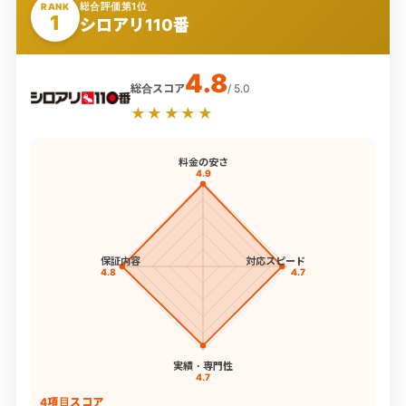
総合評価第1位
RANK
1
シロアリ110番
4.8
総合スコア
/ 5.0
★★★★★
料金の安さ
4.9
保証内容
対応スピード
4.8
4.7
実績・専門性
4.7
4項目スコア