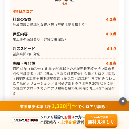
4.6
4項目スコア
料金の安さ
4.2点
地域密着の標準的な価格帯（詳細は要見積もり）
保証内容
4.0点
施工後の保証あり（詳細は要確認）
対応スピード
4.1点
営業時間内に対応
実績・専門性
4.6点
昭和47年（1972年）創業で50年以上の地域密着実績を持つ津市拠
点の老舗業者・JTA（日本しろあり対策協会）会員／シロアリ駆除
＋FRP防水工事＋床下環境改善（換気扇・調湿材）まで組み合わせ
た包括的ソリューション／住宅構造部材の含水率を20％以下に保
つ独自アプローチでシロアリ被害と腐朽を同時に防止＋5年保証付
き
×
1,320円〜
業界最安水準 1坪
でシロアリ駆除！
最低料金
要問合せ
シロアリ駆除で
お困り
の方へ
＼Webで簡単／
対応エリア
三重県
無料見積もり
全国対応・
上場企業
運営