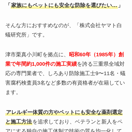
「
家族にもペットにも安全な防除を選びたい…
」
そんな方におすすめなのが、「株式会社ヤマト白
蟻研究所」です。
津市栗真小川町を拠点に、
昭和60年（1985年）創
業で年間約1,000件の施工実績
を誇る三重県全域対
応の専門業者で、しろあり防除施工士9〜11名・蟻
害腐朽検査員3名など多数の有資格者が在籍してい
ます。
アレルギー体質の方やペットにも安全な薬剤選定
と施工方法
を追求しており、ベテランと新人をペ
アにする独自の施工体制で技術の質を均一化して