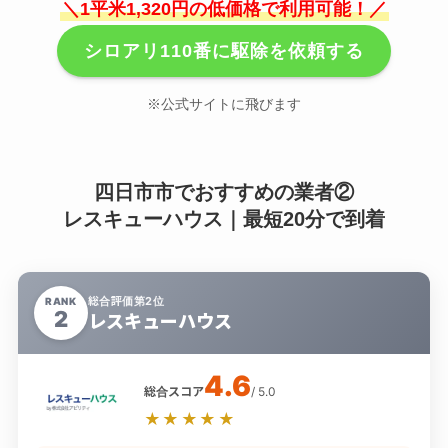
＼1平米1,320円の低価格で利用可能！／
シロアリ110番に駆除を依頼する
※公式サイトに飛びます
四日市市でおすすめの業者②
レスキューハウス｜最短20分で到着
総合評価第2位
RANK
2
レスキューハウス
4.6
総合スコア
/ 5.0
★★★★★