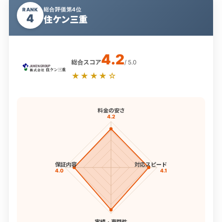
総合評価第4位
RANK
4
住ケン三重
4.2
総合スコア
/ 5.0
★★★★☆
料金の安さ
4.2
保証内容
対応スピード
4.0
4.1
実績・専門性