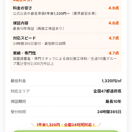
料金の安さ
4.9点
公式公表の最低単価
1平米1,320円〜
（業界最安水準）
保証内容
4.8点
最長10年保証（再施工保証あり）
対応スピード
4.7点
24時間365日受付・最短即日訪問
実績・専門性
4.7点
加盟店審査・専門スタッフによる自社施工体制／生活110番グルー
プ累計受付2,000万件以上
最低料金
1,320円/㎡
対応エリア
全国47都道府県
保証期間
最長10年
受付時間
24時間365日
＼
1平米1,320円・全国24時間対応！
／