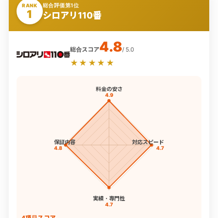
総合評価第1位
RANK
1
シロアリ110番
4.8
総合スコア
/ 5.0
★★★★★
料金の安さ
4.9
保証内容
対応スピード
4.8
4.7
実績・専門性
4.7
4項目スコア