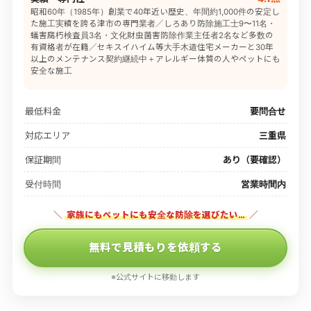
昭和60年（1985年）創業で40年近い歴史、年間約1,000件の安定し
た施工実績を誇る津市の専門業者／しろあり防除施工士9〜11名・
蟻害腐朽検査員3名・文化財虫菌害防除作業主任者2名など多数の
有資格者が在籍／セキスイハイム等大手木造住宅メーカーと30年
以上のメンテナンス契約継続中＋アレルギー体質の人やペットにも
安全な施工
最低料金
要問合せ
対応エリア
三重県
保証期間
あり（要確認）
受付時間
営業時間内
＼
家族にもペットにも安全な防除を選びたい…
／
無料で見積もりを依頼する
※公式サイトに移動します