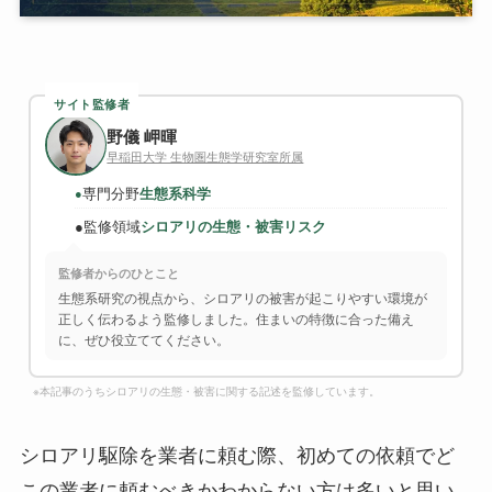
サイト監修者
野儀 岬暉
早稲田大学 生物圏生態学研究室所属
専門分野
生態系科学
●
●
監修領域
シロアリの生態・被害リスク
監修者からのひとこと
生態系研究の視点から、シロアリの被害が起こりやすい環境が
正しく伝わるよう監修しました。住まいの特徴に合った備え
に、ぜひ役立ててください。
※本記事のうちシロアリの生態・被害に関する記述を監修しています。
シロアリ駆除を業者に頼む際、初めての依頼でど
この業者に頼むべきかわからない方は多いと思い