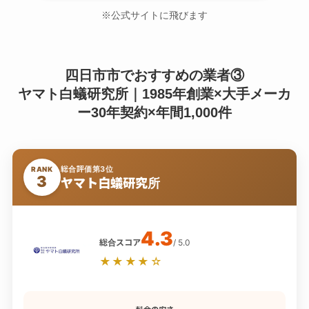
※公式サイトに飛びます
四日市市でおすすめの業者③
ヤマト白蟻研究所｜1985年創業×大手メーカ
ー30年契約×年間1,000件
総合評価第3位
RANK
3
ヤマト白蟻研究所
4.3
総合スコア
/ 5.0
★★★★☆