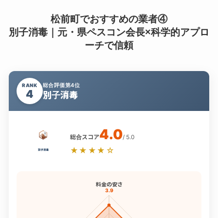
松前町でおすすめの業者④
別子消毒｜元・県ペスコン会長×科学的アプロ
ーチで信頼
総合評価第4位
RANK
4
別子消毒
4.0
総合スコア
/ 5.0
★★★★☆
料金の安さ
3.9