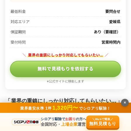
最低料金
要問合せ
対応エリア
愛媛県
保証期間
あり（要確認）
受付時間
営業時間内
＼
業界の重鎮にしっかり対応してもらいたい…
／
無料で見積もりを依頼する
※公式サイトに移動します
「
業界の重鎮にしっかり対応してもらいたい…
」
×
1,320円〜
業界最安水準 1坪
でシロアリ駆除！
シロアリ駆除で
お困り
の方へ
＼Webで簡単／
そんな方におすすめなのが、「
別子消毒
」です。
無料見積もり
全国対応・
上場企業
運営