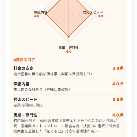
保証内容
対応スピード
4.0
3.9
実績・専門性
4.0
4項目スコア
料金の安さ
3.9点
地域密着の標準的な価格帯（詳細は要見積もり）
保証内容
4.0点
施工後の保証あり（詳細は要確認）
対応スピード
3.9点
営業時間内に対応
実績・専門性
4.0点
昭和56年設立・44年の実績で東予エリアを中心に対応／代表が
元・愛媛県ペストコントロール協会会長で技術力に定評／報告書・
提案書を重視した『見える化』対応で透明性が高い