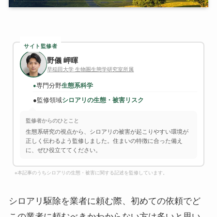
サイト監修者
野儀 岬暉
早稲田大学 生物圏生態学研究室所属
専門分野
生態系科学
●
●
監修領域
シロアリの生態・被害リスク
監修者からのひとこと
生態系研究の視点から、シロアリの被害が起こりやすい環境が
正しく伝わるよう監修しました。住まいの特徴に合った備え
に、ぜひ役立ててください。
※本記事のうちシロアリの生態・被害に関する記述を監修しています。
シロアリ駆除を業者に頼む際、初めての依頼でど
この業者に頼むべきかわからない方は多いと思い