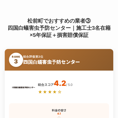
松前町でおすすめの業者③
四国白蟻害虫予防センター｜施工士3名在籍
×5年保証＋損害賠償保証
総合評価第3位
RANK
3
四国白蟻害虫予防センター
4.2
総合スコア
/ 5.0
★★★★☆
料金の安さ
4.1