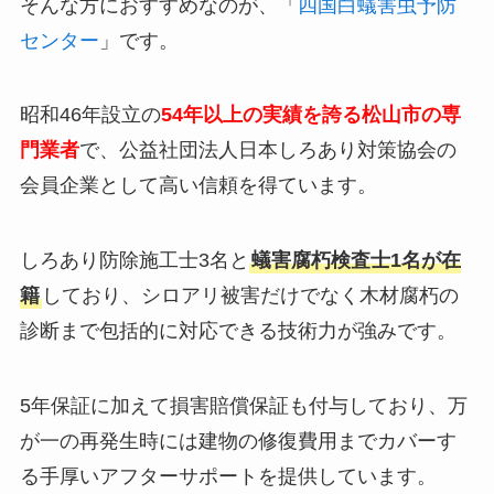
そんな方におすすめなのが、「
四国白蟻害虫予防
センター
」です。
昭和46年設立の
54年以上の実績を誇る松山市の専
門業者
で、公益社団法人日本しろあり対策協会の
会員企業として高い信頼を得ています。
しろあり防除施工士3名と
蟻害腐朽検査士1名が在
籍
しており、シロアリ被害だけでなく木材腐朽の
診断まで包括的に対応できる技術力が強みです。
5年保証に加えて損害賠償保証も付与しており、万
が一の再発生時には建物の修復費用までカバーす
る手厚いアフターサポートを提供しています。