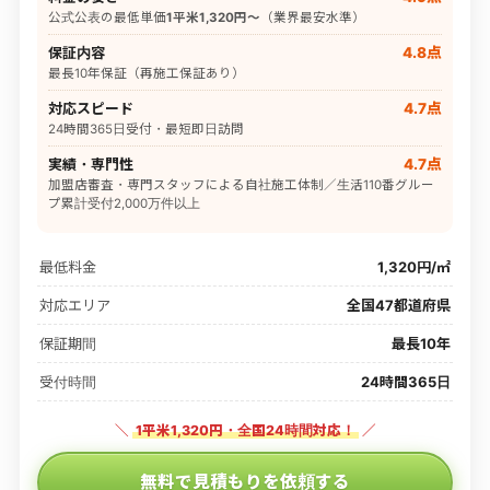
公式公表の最低単価
1平米1,320円〜
（業界最安水準）
保証内容
4.8点
最長10年保証（再施工保証あり）
対応スピード
4.7点
24時間365日受付・最短即日訪問
実績・専門性
4.7点
加盟店審査・専門スタッフによる自社施工体制／生活110番グルー
プ累計受付2,000万件以上
最低料金
1,320円/㎡
対応エリア
全国47都道府県
保証期間
最長10年
受付時間
24時間365日
＼
1平米1,320円・全国24時間対応！
／
無料で見積もりを依頼する