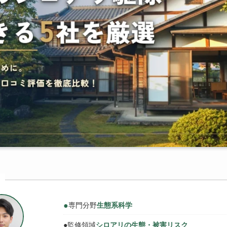
●
専門分野
生態系科学
●
監修領域
シロアリの生態・被害リスク