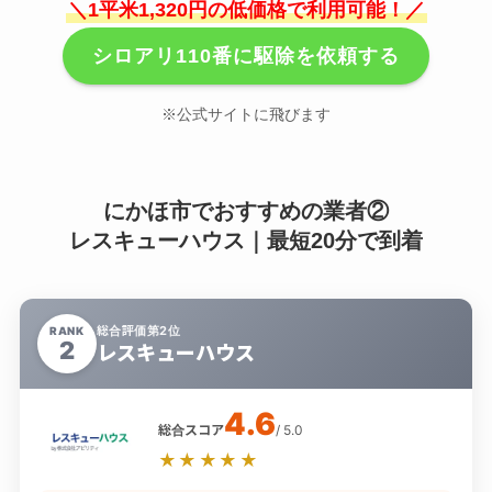
＼1平米1,320円の低価格で利用可能！／
シロアリ110番に駆除を依頼する
※公式サイトに飛びます
にかほ市でおすすめの業者②
レスキューハウス｜最短20分で到着
総合評価第2位
RANK
2
レスキューハウス
4.6
総合スコア
/ 5.0
★★★★★