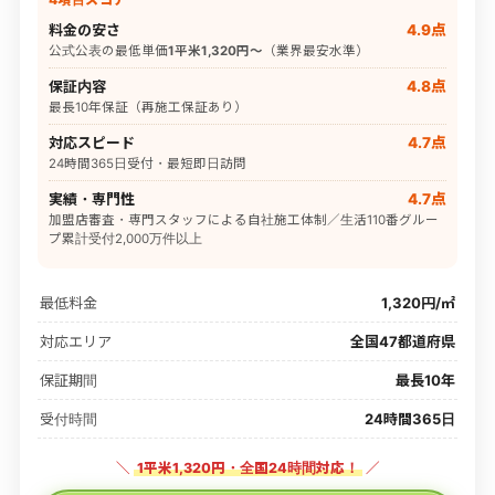
料金の安さ
4.9点
公式公表の最低単価
1平米1,320円〜
（業界最安水準）
保証内容
4.8点
最長10年保証（再施工保証あり）
対応スピード
4.7点
24時間365日受付・最短即日訪問
実績・専門性
4.7点
加盟店審査・専門スタッフによる自社施工体制／生活110番グルー
プ累計受付2,000万件以上
最低料金
1,320円/㎡
対応エリア
全国47都道府県
保証期間
最長10年
受付時間
24時間365日
＼
1平米1,320円・全国24時間対応！
／