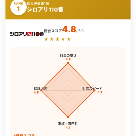
総合評価第1位
RANK
1
シロアリ110番
4.8
総合スコア
/ 5.0
★★★★★
料金の安さ
4.9
保証内容
対応スピード
4.8
4.7
実績・専門性
4.7
4項目スコア