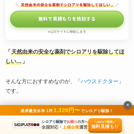
＼
天然由来の安全な薬剤でシロアリを駆除してほしい…
／
無料で見積もりを依頼する
※公式サイトに移動します
「
天然由来の安全な薬剤でシロアリを駆除してほ
しい…
」
そんな方におすすめなのが、「
ハウスドクター
」
です。
×
1,320円〜
除虫菊由来の天然成分薬剤を使用しており、
小さ
業界最安水準 1坪
でシロアリ駆除！
な子どもやペットがいる家庭でも安心
して依頼で
シロアリ駆除で
お困り
の方へ
＼Webで簡単／
無料見積もり
全国対応・
上場企業
運営
きます。