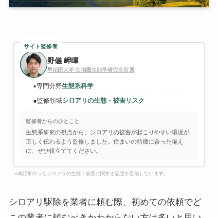
サイト監修者
野儀 岬暉
早稲田大学 生物圏生態学研究室所属
専門分野
生態系科学
●
●
監修領域
シロアリの生態・被害リスク
監修者からのひとこと
生態系研究の視点から、シロアリの被害が起こりやすい環境が
正しく伝わるよう監修しました。住まいの特徴に合った備え
に、ぜひ役立ててください。
※本記事のうちシロアリの生態・被害に関する記述を監修しています。
シロアリ駆除を業者に頼む際、初めての依頼でど
この業者に頼むべきかわからない方は多いと思い