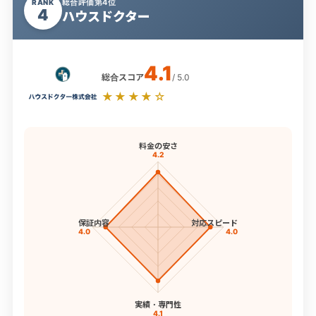
総合評価第4位
RANK
4
ハウスドクター
4.1
総合スコア
/ 5.0
★★★★☆
料金の安さ
4.2
保証内容
対応スピード
4.0
4.0
実績・専門性
4.1