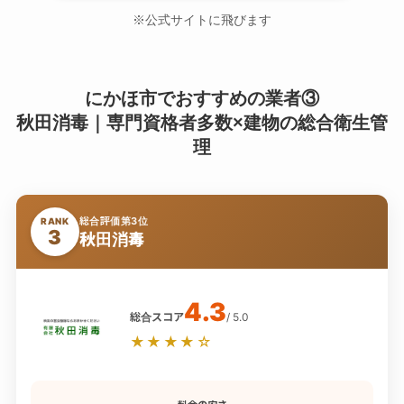
※公式サイトに飛びます
にかほ市でおすすめの業者③
秋田消毒｜専門資格者多数×建物の総合衛生管
理
総合評価第3位
RANK
3
秋田消毒
4.3
総合スコア
/ 5.0
★★★★☆