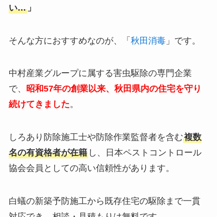
い…
」
そんな方におすすめなのが、「
秋田消毒
」です。
中村産業グループに属する害虫駆除の専門企業
で、
昭和57年の創業以来、秋田県内の住宅を守り
続けてきました
。
しろあり防除施工士や防除作業監督者を含む
複数
名の有資格者が在籍
し、日本ペストコントロール
協会会員としての高い信頼性があります。
白蟻の新築予防施工から既存住宅の駆除まで一貫
対応でき、相談・見積もりは無料です。