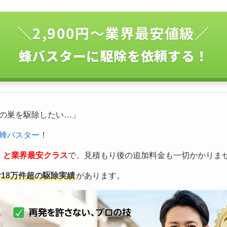
＼2,900円〜業界最安値級／
蜂バスターに駆除を依頼する！
の巣を駆除したい…」
蜂バスター
！
込）と業界最安クラス
で、見積もり後の追加料金も一切かかりま
計18万件超の駆除実績
があります。