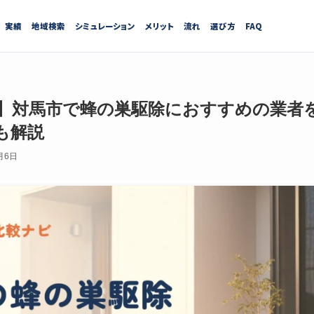
実績
地域検索
シミュレーション
メリット
流れ
選び方
FAQ
最新】対馬市で蜂の巣駆除におすすめの業者
も解説
月6日