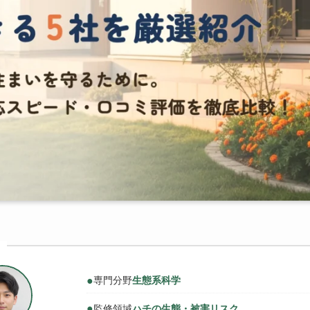
●
専門分野
生態系科学
●
監修領域
ハチの生態・被害リスク