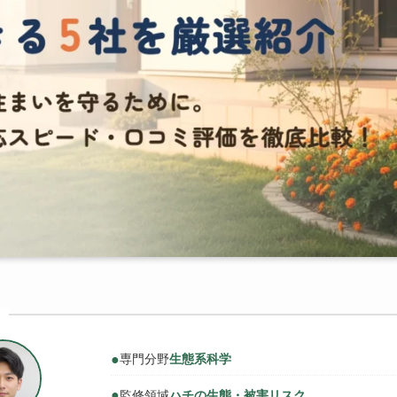
●
専門分野
生態系科学
●
監修領域
ハチの生態・被害リスク