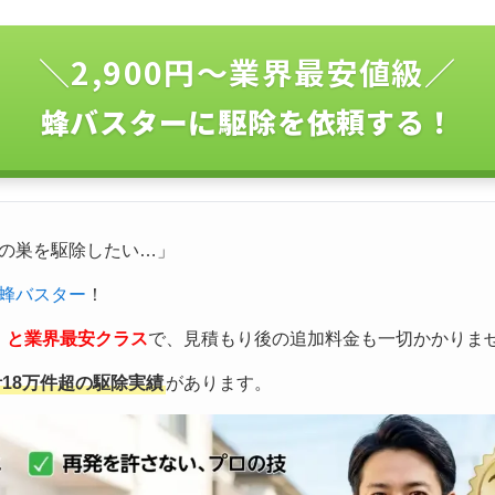
＼2,900円〜業界最安値級／
蜂バスターに駆除を依頼する！
の巣を駆除したい…」
蜂バスター
！
込）と業界最安クラス
で、見積もり後の追加料金も一切かかりま
計18万件超の駆除実績
があります。