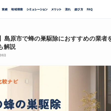
実績
地域検索
シミュレーション
メリット
流れ
選び方
FAQ
最新】島原市で蜂の巣駆除におすすめの業者
も解説
月6日