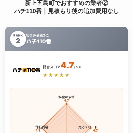
新上五島町でおすすめの業者②
ハチ110番｜見積もり後の追加費用なし
総合評価第2位
RANK
2
ハチ110番
4.7
総合スコア
/ 5.0
★★★★★
料金の安さ
4.7
保証内容
対応スピード
4.8
4.7