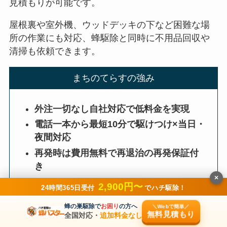
見積もりが可能です。
屋根裏や室外機、ウッドデッキの下など困難な場
所の作業にも対応、蜂駆除と同時に不用品回収や
清掃も依頼できます。
まちのてらすの強み
外注一切なし自社対応で低料金を実現
電話一本から最短10分で駆けつけ×当日・
夜間対応
再発時は費用無料で再退治の再発保証付
き
×
2,900円〜
24時間365日受付
でハチ駆除！
蜂の巣駆除で
お困り
の方へ
＼Webで簡単／
無料見積もり
全国対応・
追加料金なし
会社情報を見る