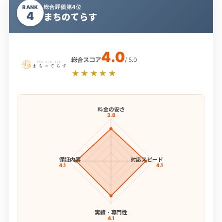
総合評価第4位
RANK
4
まちのてらす
4.0
総合スコア
/ 5.0
★★★★★
料金の安さ
3.8
保証内容
対応スピード
4.1
4.1
実績・専門性
4.1