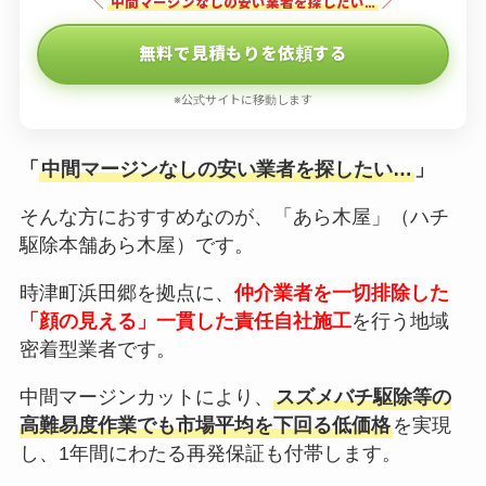
＼
中間マージンなしの安い業者を探したい…
／
無料で見積もりを依頼する
※公式サイトに移動します
「
中間マージンなしの安い業者を探したい…
」
そんな方におすすめなのが、「あら木屋」（ハチ
駆除本舗あら木屋）です。
時津町浜田郷を拠点に、
仲介業者を一切排除した
「顔の見える」一貫した責任自社施工
を行う地域
密着型業者です。
中間マージンカットにより、
スズメバチ駆除等の
高難易度作業でも市場平均を下回る低価格
を実現
し、1年間にわたる再発保証も付帯します。