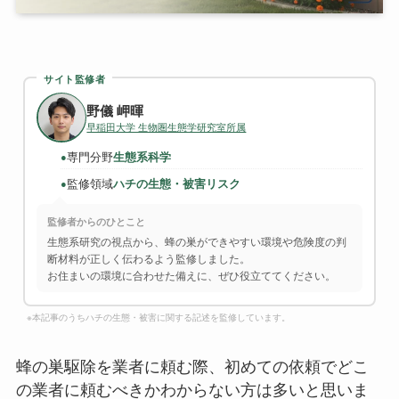
サイト監修者
野儀 岬暉
早稲田大学 生物圏生態学研究室所属
専門分野
生態系科学
●
監修領域
ハチの生態・被害リスク
●
監修者からのひとこと
生態系研究の視点から、蜂の巣ができやすい環境や危険度の判
断材料が正しく伝わるよう監修しました。
お住まいの環境に合わせた備えに、ぜひ役立ててください。
※本記事のうちハチの生態・被害に関する記述を監修しています。
蜂の巣駆除を業者に頼む際、初めての依頼でどこ
の業者に頼むべきかわからない方は多いと思いま