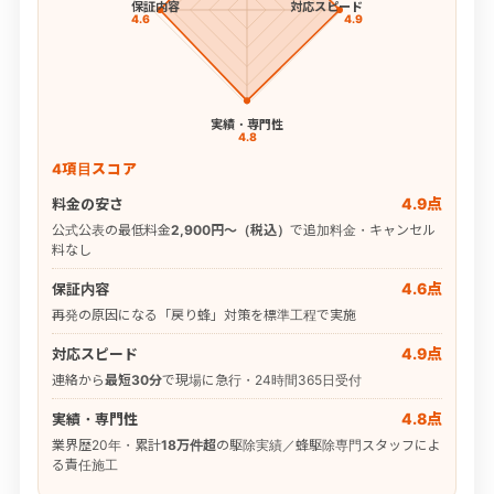
保証内容
対応スピード
4.6
4.9
実績・専門性
4.8
4項目スコア
4.9点
料金の安さ
公式公表の最低料金
2,900円〜（税込）
で追加料金・キャンセル
料なし
4.6点
保証内容
再発の原因になる「戻り蜂」対策を標準工程で実施
4.9点
対応スピード
連絡から
最短30分
で現場に急行・24時間365日受付
4.8点
実績・専門性
業界歴20年・累計
18万件超
の駆除実績／蜂駆除専門スタッフによ
る責任施工