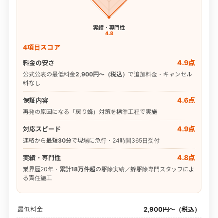
実績・専門性
4.8
4項目スコア
4.9点
料金の安さ
公式公表の最低料金
2,900円〜（税込）
で追加料金・キャンセル
料なし
4.6点
保証内容
再発の原因になる「戻り蜂」対策を標準工程で実施
4.9点
対応スピード
連絡から
最短30分
で現場に急行・24時間365日受付
4.8点
実績・専門性
業界歴20年・累計
18万件超
の駆除実績／蜂駆除専門スタッフによ
る責任施工
最低料金
2,900円〜（税込）