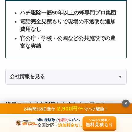
ハチ駆除一筋50年以上の蜂専門プロ集団
電話完全見積もりで現場の不透明な追加
費用なし
官公庁・学校・公園など公共施設での豊
富な実績
会社情報を見る
×
蜂屋のサカイを利用した方からの口コミ
2,900円〜
24時間365日受付
でハチ駆除！
蜂の巣駆除で
お困り
の方へ
＼Webで簡単／
無料見積もり
全国対応・
追加料金なし
ハチ専門50年以上のプロが対応し