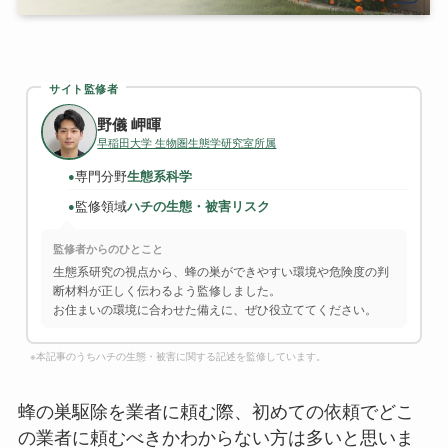
サイト監修者
野儀 岬暉
早稲田大学 生物圏生態学研究室所属
専門分野
生態系科学
●
監修領域
ハチの生態・被害リスク
●
監修者からのひとこと
生態系研究の視点から、蜂の巣ができやすい環境や危険度の判
断材料が正しく伝わるよう監修しました。
お住まいの環境に合わせた備えに、ぜひ役立ててください。
※本記事のうちハチの生態・被害に関する記述を監修しています。
蜂の巣駆除を業者に頼む際、初めての依頼でどこ
の業者に頼むべきかわからない方は多いと思いま