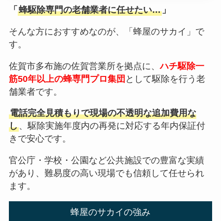
「
蜂駆除専門の老舗業者に任せたい…
」
そんな方におすすめなのが、「蜂屋のサカイ」で
す。
佐賀市多布施の佐賀営業所を拠点に、
ハチ駆除一
筋50年以上の蜂専門プロ集団
として駆除を行う老
舗業者です。
電話完全見積もりで現場の不透明な追加費用な
し
、駆除実施年度内の再発に対応する年内保証付
きで安心です。
官公庁・学校・公園など公共施設での豊富な実績
があり、難易度の高い現場でも信頼して任せられ
ます。
蜂屋のサカイの強み