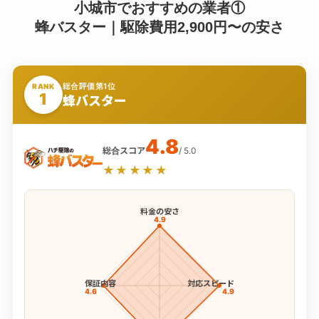
小城市でおすすめの業者①
蜂バスター｜駆除費用2,900円〜の安さ
総合評価第1位
RANK
1
蜂バスター
4.8
総合スコア
/ 5.0
★★★★★
料金の安さ
4.9
保証内容
対応スピード
4.6
4.9