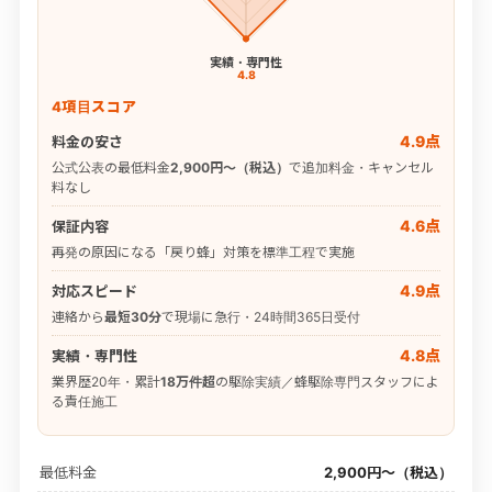
実績・専門性
4.8
4項目スコア
4.9点
料金の安さ
公式公表の最低料金
2,900円〜（税込）
で追加料金・キャンセル
料なし
4.6点
保証内容
再発の原因になる「戻り蜂」対策を標準工程で実施
4.9点
対応スピード
連絡から
最短30分
で現場に急行・24時間365日受付
4.8点
実績・専門性
業界歴20年・累計
18万件超
の駆除実績／蜂駆除専門スタッフによ
る責任施工
最低料金
2,900円〜（税込）