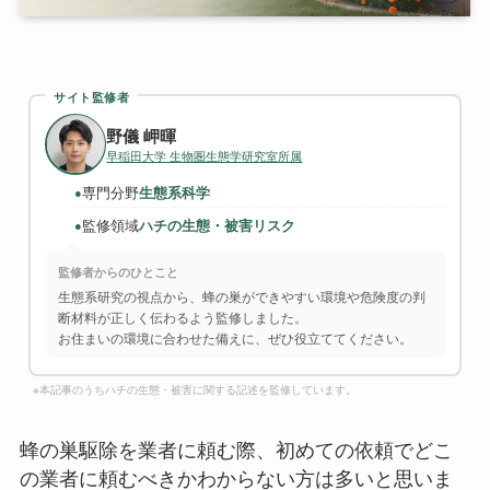
サイト監修者
野儀 岬暉
早稲田大学 生物圏生態学研究室所属
専門分野
生態系科学
●
監修領域
ハチの生態・被害リスク
●
監修者からのひとこと
生態系研究の視点から、蜂の巣ができやすい環境や危険度の判
断材料が正しく伝わるよう監修しました。
お住まいの環境に合わせた備えに、ぜひ役立ててください。
※本記事のうちハチの生態・被害に関する記述を監修しています。
蜂の巣駆除を業者に頼む際、初めての依頼でどこ
の業者に頼むべきかわからない方は多いと思いま