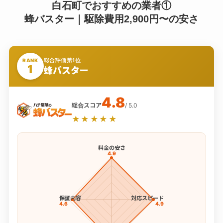
白石町でおすすめの業者①
蜂バスター｜駆除費用2,900円〜の安さ
総合評価第1位
RANK
1
蜂バスター
4.8
総合スコア
/ 5.0
★★★★★
料金の安さ
4.9
保証内容
対応スピード
4.6
4.9