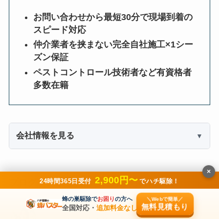
お問い合わせから最短30分で現場到着の
スピード対応
仲介業者を挟まない完全自社施工×1シー
ズン保証
ペストコントロール技術者など有資格者
多数在籍
会社情報を見る
×
2,900円〜
24時間365日受付
でハチ駆除！
プログラントを利用した方からの口コミ
蜂の巣駆除で
お困り
の方へ
＼Webで簡単／
無料見積もり
全国対応・
追加料金なし