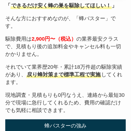
「
できるだけ安く蜂の巣を駆除してほしい！
」
そんな方におすすめなのが、「蜂バスター」で
す。
駆除費用は
2,900円〜（税込）
の業界最安クラス
で、見積もり後の追加料金やキャンセル料も一切
かかりません。
それでいて業界歴20年・累計18万件超の駆除実績
があり、
戻り蜂対策まで標準工程で実施
してくれ
ます。
現地調査・見積もりも0円なうえ、連絡から最短30
分で現場に急行してくれるため、費用の確認だけ
でも気軽に相談できます。
蜂バスターの強み