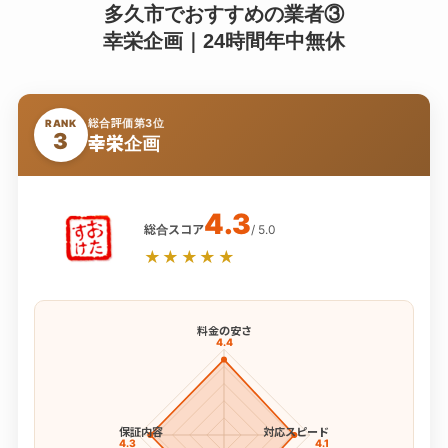
多久市でおすすめの業者③
幸栄企画｜24時間年中無休
総合評価第3位
RANK
3
幸栄企画
4.3
総合スコア
/ 5.0
★★★★★
料金の安さ
4.4
保証内容
対応スピード
4.3
4.1