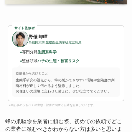
サイト監修者
野儀 岬暉
早稲田大学 生物圏生態学研究室所属
専門分野
生態系科学
●
監修領域
ハチの生態・被害リスク
●
監修者からのひとこと
生態系研究の視点から、蜂の巣ができやすい環境や危険度の判
断材料が正しく伝わるよう監修しました。
お住まいの環境に合わせた備えに、ぜひ役立ててください。
※本記事のうちハチの生態・被害に関する記述を監修しています。
蜂の巣駆除を業者に頼む際、初めての依頼でどこ
の業者に頼むべきかわからない方は多いと思いま