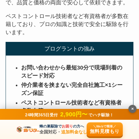
で、品質と価格の両面で安心して依頼できます。
ペストコントロール技術者など有資格者が多数在
籍しており、プロの知識と技術で安全に駆除を行
います。
プログラントの強み
お問い合わせから最短30分で現場到着の
スピード対応
仲介業者を挟まない完全自社施工×1シー
ズン保証
ペストコントロール技術者など有資格者
×
多数在籍
2,900円〜
24時間365日受付
でハチ駆除！
蜂の巣駆除で
お困り
の方へ
＼Webで簡単／
無料見積もり
全国対応・
追加料金なし