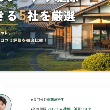
●
専門分野
生態系科学
●
監修領域
シロアリの生態・被害リスク