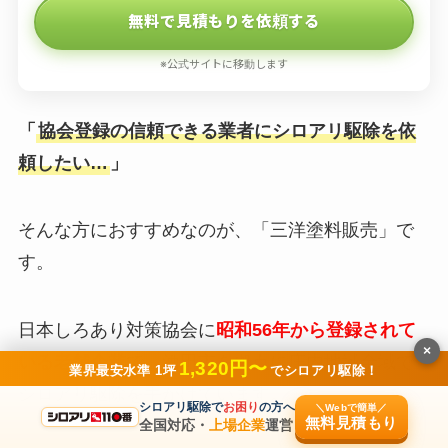
無料で見積もりを依頼する
※公式サイトに移動します
「
協会登録の信頼できる業者にシロアリ駆除を依
頼したい…
」
そんな方におすすめなのが、「三洋塗料販売」で
す。
日本しろあり対策協会に
昭和56年から登録されて
×
いる老舗企業
で、酒田市を拠点に庄内地域全域で
1,320円〜
業界最安水準 1坪
でシロアリ駆除！
シロアリ駆除を手がけています。
シロアリ駆除で
お困り
の方へ
＼Webで簡単／
無料見積もり
全国対応・
上場企業
運営