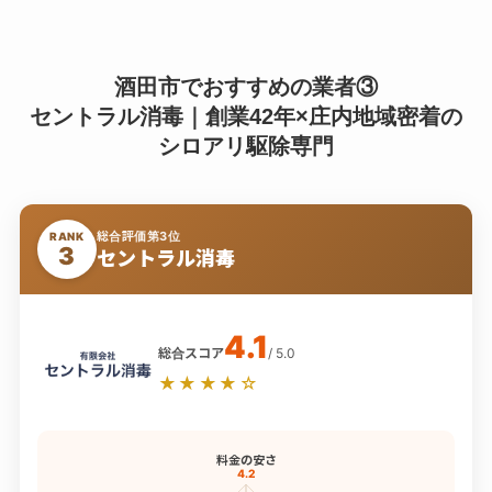
酒田市でおすすめの業者③
セントラル消毒｜創業42年×庄内地域密着の
シロアリ駆除専門
総合評価第3位
RANK
3
セントラル消毒
4.1
総合スコア
/ 5.0
★★★★☆
料金の安さ
4.2