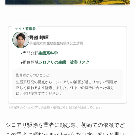
サイト監修者
野儀 岬暉
早稲田大学 生物圏生態学研究室所属
専門分野
生態系科学
●
●
監修領域
シロアリの生態・被害リスク
監修者からのひとこと
生態系研究の視点から、シロアリの被害が起こりやすい環境が
正しく伝わるよう監修しました。住まいの特徴に合った備え
に、ぜひ役立ててください。
※本記事のうちシロアリの生態・被害に関する記述を監修しています。
シロアリ駆除を業者に頼む際、初めての依頼でど
この業者に頼むべきかわからない方は多いと思い