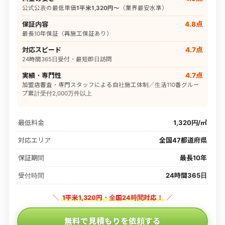
公式公表の最低単価
1平米1,320円〜
（業界最安水準）
保証内容
4.8点
最長10年保証（再施工保証あり）
対応スピード
4.7点
24時間365日受付・最短即日訪問
実績・専門性
4.7点
加盟店審査・専門スタッフによる自社施工体制／生活110番グルー
プ累計受付2,000万件以上
最低料金
1,320円/㎡
対応エリア
全国47都道府県
保証期間
最長10年
受付時間
24時間365日
＼
1平米1,320円・全国24時間対応！
／
無料で見積もりを依頼する