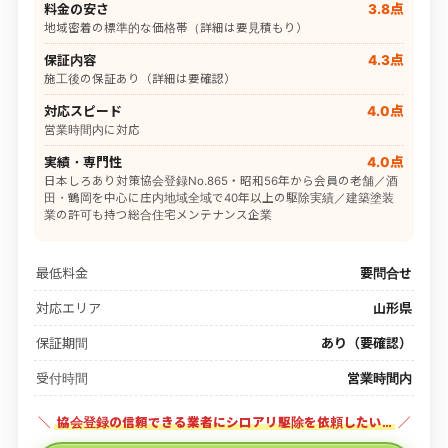
料金の安さ
3.8点
地域密着の標準的な価格帯（詳細は要見積もり）
保証内容
4.3点
施工後の保証あり（詳細は要確認）
対応スピード
4.0点
営業時間内に対応
実績・専門性
4.0点
日本しろあり対策協会登録No.865・昭和56年から会員の老舗／酒
田・鶴岡を中心に庄内地域全域で40年以上の駆除実績／建築塗装
業の許可も持つ総合住宅メンテナンス企業
最低料金
要問合せ
対応エリア
山形県
保証期間
あり（要確認）
受付時間
営業時間内
＼
協会登録の信頼できる業者にシロアリ駆除を依頼したい…
／