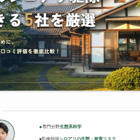
●
専門分野
生態系科学
●
監修領域
シロアリの生態・被害リスク