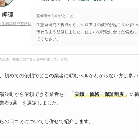
 岬暉
監修者からのひとこと
圏生態学研究室所属
生態系研究の視点から、シロアリの被害が起こりやすい
伝わるよう監修しました。住まいの特徴に合った備えに
てください。
の生態・被害に関する記述を監修しています。
、初めての依頼でどこの業者に頼むべきかわからない方は多い
湯浅町から依頼できる業者を、
「
実績・価格・保証制度
」
の
業者5選」を選定しました。
らの口コミについても併せて紹介します。