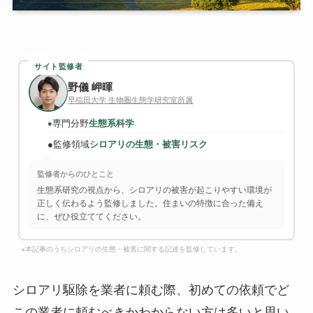
サイト監修者
野儀 岬暉
早稲田大学 生物圏生態学研究室所属
専門分野
生態系科学
●
●
監修領域
シロアリの生態・被害リスク
監修者からのひとこと
生態系研究の視点から、シロアリの被害が起こりやすい環境が
正しく伝わるよう監修しました。住まいの特徴に合った備え
に、ぜひ役立ててください。
※本記事のうちシロアリの生態・被害に関する記述を監修しています。
シロアリ駆除を業者に頼む際、初めての依頼でど
この業者に頼むべきかわからない方は多いと思い