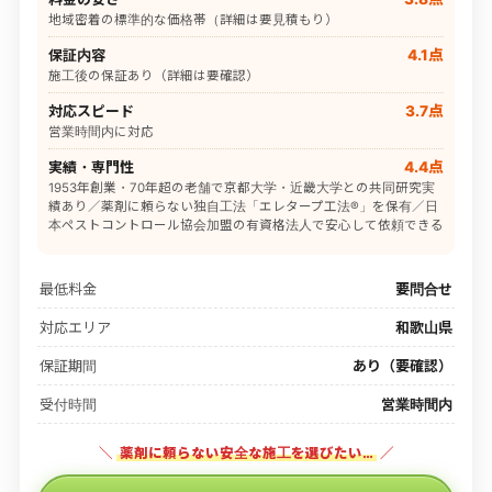
地域密着の標準的な価格帯（詳細は要見積もり）
保証内容
4.1点
施工後の保証あり（詳細は要確認）
対応スピード
3.7点
営業時間内に対応
実績・専門性
4.4点
1953年創業・70年超の老舗で京都大学・近畿大学との共同研究実
績あり／薬剤に頼らない独自工法「エレタープ工法®」を保有／日
本ペストコントロール協会加盟の有資格法人で安心して依頼できる
最低料金
要問合せ
対応エリア
和歌山県
保証期間
あり（要確認）
受付時間
営業時間内
＼
薬剤に頼らない安全な施工を選びたい…
／