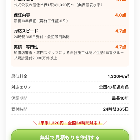
公式公表の最低単価
1平米1,320円〜
（業界最安水準）
保証内容
4.8点
最長10年保証（再施工保証あり）
対応スピード
4.7点
24時間365日受付・最短即日訪問
実績・専門性
4.7点
加盟店審査・専門スタッフによる自社施工体制／生活110番グルー
プ累計受付2,000万件以上
最低料金
1,320円/㎡
対応エリア
全国47都道府県
保証期間
最長10年
受付時間
24時間365日
＼
1平米1,320円・全国24時間対応！
／
無料で見積もりを依頼する