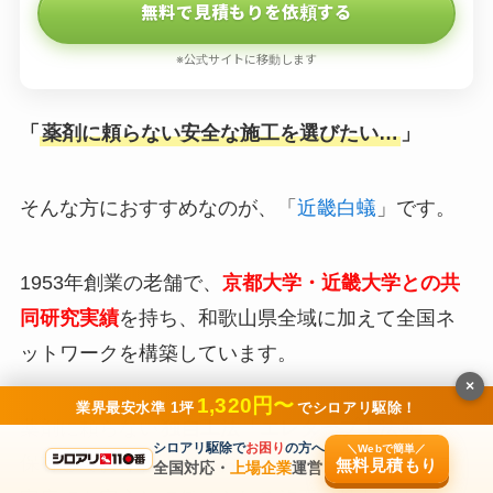
無料で見積もりを依頼する
※公式サイトに移動します
「
薬剤に頼らない安全な施工を選びたい…
」
そんな方におすすめなのが、「
近畿白蟻
」です。
1953年創業の老舗で、
京都大学・近畿大学との共
同研究実績
を持ち、和歌山県全域に加えて全国ネ
ットワークを構築しています。
×
1,320円〜
業界最安水準 1坪
でシロアリ駆除！
薬剤に頼らない
独自工法「エレタープ工法®」
を
シロアリ駆除で
お困り
の方へ
＼Webで簡単／
保有しており、小さなお子さまやペットがいるご
無料見積もり
全国対応・
上場企業
運営