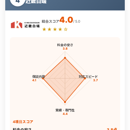
4
近畿白蟻
4.0
総合スコア
/ 5.0
★★★★☆
料金の安さ
3.8
保証内容
対応スピード
4.1
3.7
実績・専門性
4.4
4項目スコア
料金の安さ
3.8点