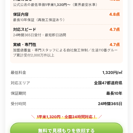
公式公表の最低単価
1平米1,320円〜
（業界最安水準）
保証内容
4.8点
最長10年保証（再施工保証あり）
対応スピード
4.7点
24時間365日受付・最短即日訪問
実績・専門性
4.7点
加盟店審査・専門スタッフによる自社施工体制／生活110番グルー
プ累計受付2,000万件以上
最低料金
1,320円/㎡
対応エリア
全国47都道府県
保証期間
最長10年
受付時間
24時間365日
＼
1平米1,320円・全国24時間対応！
／
無料で見積もりを依頼する