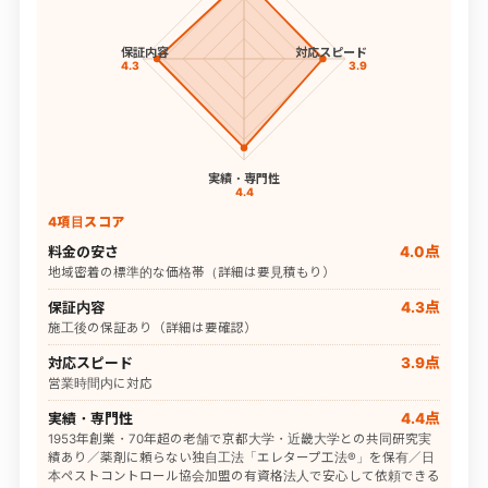
保証内容
対応スピード
4.3
3.9
実績・専門性
4.4
4項目スコア
料金の安さ
4.0点
地域密着の標準的な価格帯（詳細は要見積もり）
保証内容
4.3点
施工後の保証あり（詳細は要確認）
対応スピード
3.9点
営業時間内に対応
実績・専門性
4.4点
1953年創業・70年超の老舗で京都大学・近畿大学との共同研究実
績あり／薬剤に頼らない独自工法「エレタープ工法®」を保有／日
本ペストコントロール協会加盟の有資格法人で安心して依頼できる