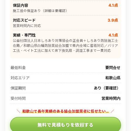
保証内容
4.1点
施工後の保証あり（詳細は要確認）
対応スピード
3.9点
営業時間内に対応
実績・専門性
4.1点
公益社団法人日本しろあり対策協会の正会員＋しろあり防除施工士
在籍／和歌山県白蟻防除業組合加盟で県内全域に密着対応／バリア
工法・ベイト工法に加えて床下換気扇・調湿工事まで一貫対応
最低料金
要問合せ
対応エリア
和歌山県
保証期間
あり（要確認）
受付時間
営業時間内
＼
和歌山で長年実績のある協会加盟業者に任せたい…
／
無料で見積もりを依頼する