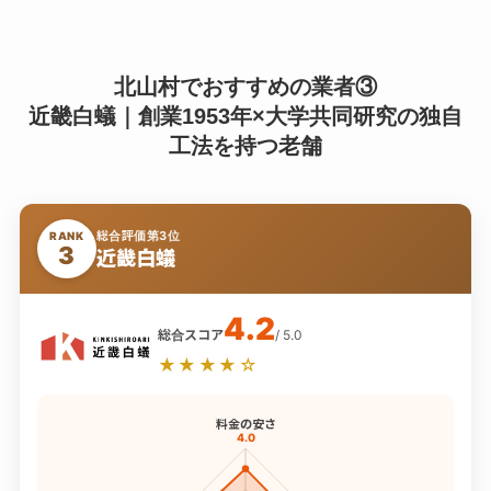
北山村でおすすめの業者③
近畿白蟻｜創業1953年×大学共同研究の独自
工法を持つ老舗
総合評価第3位
RANK
3
近畿白蟻
4.2
総合スコア
/ 5.0
★★★★☆
料金の安さ
4.0