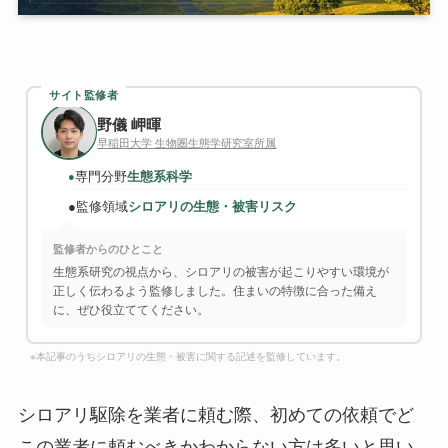
サイト監修者
野儀 岬暉
早稲田大学 生物圏生態学研究室所属
専門分野
生態系科学
●
●
監修領域
シロアリの生態・被害リスク
監修者からのひとこと
生態系研究の視点から、シロアリの被害が起こりやすい環境が
正しく伝わるよう監修しました。住まいの特徴に合った備え
に、ぜひ役立ててください。
※本記事のうちシロアリの生態・被害に関する記述を監修しています。
シロアリ駆除を業者に頼む際、初めての依頼でど
この業者に頼むべきかわからない方は多いと思い