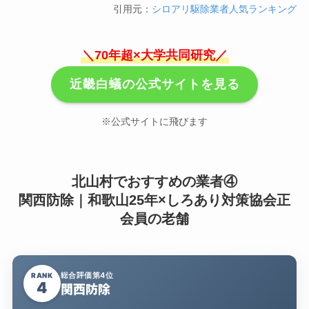
引用元：
シロアリ駆除業者人気ランキング
＼70年超×大学共同研究／
近畿白蟻の公式サイトを見る
※公式サイトに飛びます
北山村でおすすめの業者④
関西防除｜和歌山25年×しろあり対策協会正
会員の老舗
総合評価第4位
RANK
4
関西防除