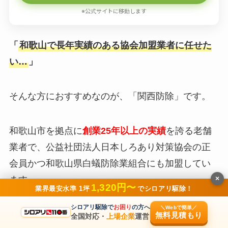
※公式サイトに移動します
「
和歌山で長年実績のある協会加盟業者に任せた
い…
」
そんな方におすすめなのが、「関西防除」です。
和歌山市を拠点に
創業25年以上の実績
を誇る老舗
業者で、公益社団法人日本しろあり対策協会の正
会員かつ和歌山県白蟻防除業組合にも加盟してい
ます。
×
1,320円〜
業界最安水準 1坪
でシロアリ駆除！
シロアリ駆除で
お困り
の方へ
＼Webで簡単／
しろあり防除施工士の有資格者が施工
を担当し、
無料見積もり
全国対応・
上場企業
運営