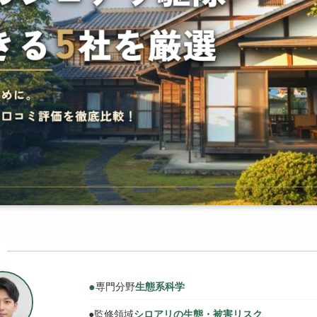
●
専門分野
生態系科学
●
監修領域
シロアリの生態・被害リスク