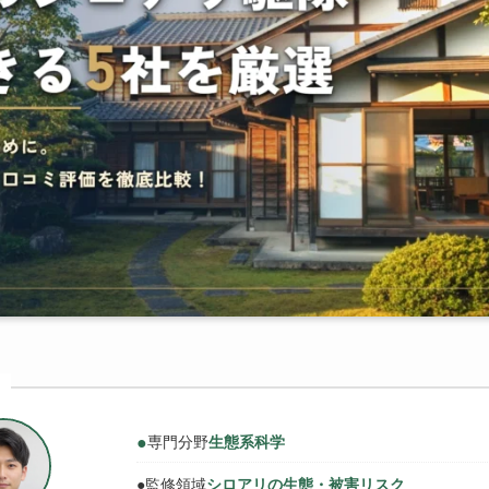
●
専門分野
生態系科学
●
監修領域
シロアリの生態・被害リスク