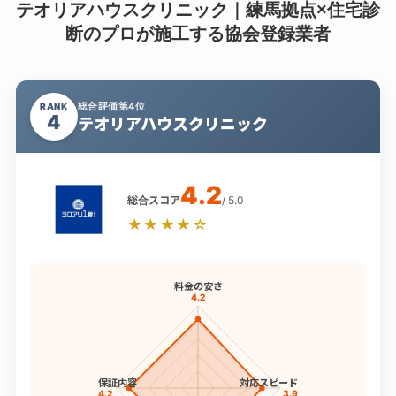
テオリアハウスクリニック｜練馬拠点×住宅診
断のプロが施工する協会登録業者
総合評価第4位
RANK
4
テオリアハウスクリニック
4.2
総合スコア
/ 5.0
★★★★☆
料金の安さ
4.2
保証内容
対応スピード
4.2
3.9