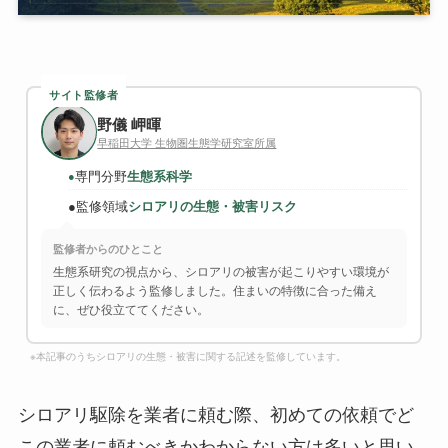
サイト監修者
野儀 岬暉
早稲田大学 生物圏生態学研究室所属
専門分野
生態系科学
●
●
監修領域
シロアリの生態・被害リスク
監修者からのひとこと
生態系研究の視点から、シロアリの被害が起こりやすい環境が
正しく伝わるよう監修しました。住まいの特徴に合った備え
に、ぜひ役立ててください。
※本記事のうちシロアリの生態・被害に関する記述を監修しています。
シロアリ駆除を業者に頼む際、初めての依頼でど
この業者に頼むべきかわからない方は多いと思い