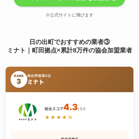
※公式サイトに飛びます
日の出町でおすすめの業者③
ミナト｜町田拠点×累計8万件の協会加盟業者
総合評価第3位
RANK
3
ミナト
4.3
総合スコア
/ 5.0
★★★★☆
料金の安さ