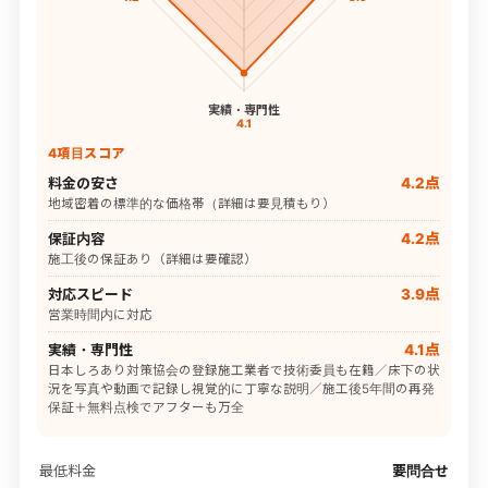
実績・専門性
4.1
4項目スコア
料金の安さ
4.2点
地域密着の標準的な価格帯（詳細は要見積もり）
保証内容
4.2点
施工後の保証あり（詳細は要確認）
対応スピード
3.9点
営業時間内に対応
実績・専門性
4.1点
日本しろあり対策協会の登録施工業者で技術委員も在籍／床下の状
況を写真や動画で記録し視覚的に丁寧な説明／施工後5年間の再発
保証＋無料点検でアフターも万全
最低料金
要問合せ