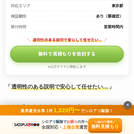
対応エリア
東京都
保証期間
あり（要確認）
受付時間
営業時間内
＼
透明性のある説明で安心して任せたい…
／
無料で見積もりを依頼する
※公式サイトに移動します
「
透明性のある説明で安心して任せたい…
」
×
そんな方におすすめなのが、「
テオリアハウスク
1,320円〜
業界最安水準 1坪
でシロアリ駆除！
リニック
」です。
シロアリ駆除で
お困り
の方へ
＼Webで簡単／
無料見積もり
全国対応・
上場企業
運営