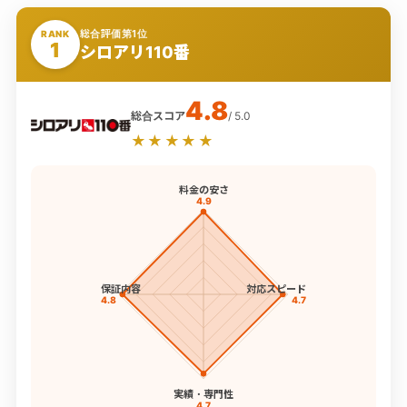
総合評価第1位
RANK
1
シロアリ110番
4.8
総合スコア
/ 5.0
★★★★★
料金の安さ
4.9
保証内容
対応スピード
4.8
4.7
実績・専門性
4.7