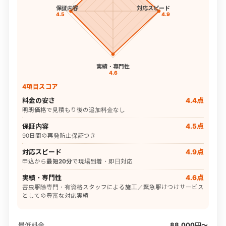
保証内容
対応スピード
4.5
4.9
実績・専門性
4.6
4項目スコア
料金の安さ
4.4点
明朗価格で見積もり後の追加料金なし
保証内容
4.5点
90日間の再発防止保証つき
対応スピード
4.9点
申込から
最短20分
で現場到着・即日対応
実績・専門性
4.6点
害虫駆除専門・有資格スタッフによる施工／緊急駆けつけサービス
としての豊富な対応実績
最低料金
88,000円〜