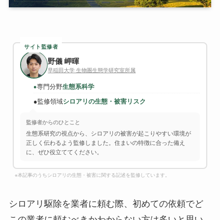
サイト監修者
野儀 岬暉
早稲田大学 生物圏生態学研究室所属
専門分野
生態系科学
●
●
監修領域
シロアリの生態・被害リスク
監修者からのひとこと
生態系研究の視点から、シロアリの被害が起こりやすい環境が
正しく伝わるよう監修しました。住まいの特徴に合った備え
に、ぜひ役立ててください。
※本記事のうちシロアリの生態・被害に関する記述を監修しています。
シロアリ駆除を業者に頼む際、初めての依頼でど
この業者に頼むべきかわからない方は多いと思い