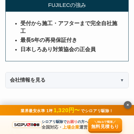
FUJILECの強み
受付から施工・アフターまで完全自社施
工
最長5年の再発保証付き
日本しろあり対策協会の正会員
会社情報を見る
×
FUJILECを利用した方からの口コミ
1,320円〜
業界最安水準 1坪
でシロアリ駆除！
シロアリ駆除で
お困り
の方へ
＼Webで簡単／
無料見積もり
全国対応・
上場企業
運営
その日の内に電話がきて、すぐに