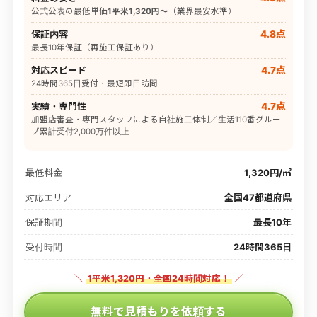
公式公表の最低単価
1平米1,320円〜
（業界最安水準）
保証内容
4.8点
最長10年保証（再施工保証あり）
対応スピード
4.7点
24時間365日受付・最短即日訪問
実績・専門性
4.7点
加盟店審査・専門スタッフによる自社施工体制／生活110番グルー
プ累計受付2,000万件以上
最低料金
1,320円/㎡
対応エリア
全国47都道府県
保証期間
最長10年
受付時間
24時間365日
＼
1平米1,320円・全国24時間対応！
／
無料で見積もりを依頼する