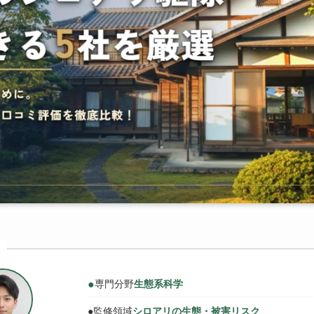
●
専門分野
生態系科学
●
監修領域
シロアリの生態・被害リスク