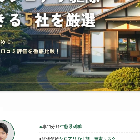
●
専門分野
生態系科学
●
監修領域
シロアリの生態・被害リスク