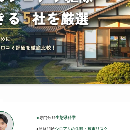
●
専門分野
生態系科学
●
監修領域
シロアリの生態・被害リスク