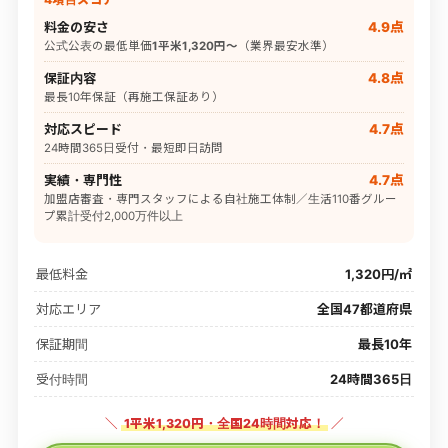
料金の安さ
4.9点
公式公表の最低単価
1平米1,320円〜
（業界最安水準）
保証内容
4.8点
最長10年保証（再施工保証あり）
対応スピード
4.7点
24時間365日受付・最短即日訪問
実績・専門性
4.7点
加盟店審査・専門スタッフによる自社施工体制／生活110番グルー
プ累計受付2,000万件以上
最低料金
1,320円/㎡
対応エリア
全国47都道府県
保証期間
最長10年
受付時間
24時間365日
＼
1平米1,320円・全国24時間対応！
／