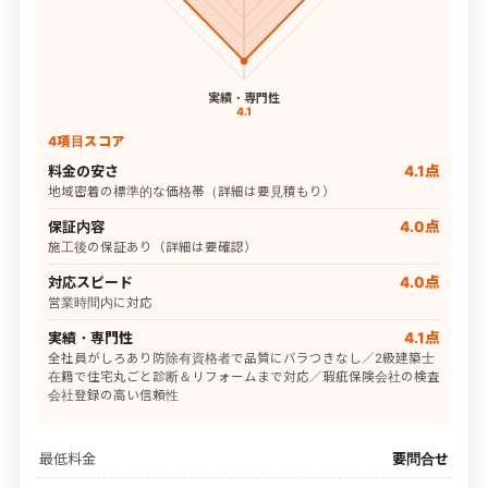
実績・専門性
4.1
4項目スコア
料金の安さ
4.1点
地域密着の標準的な価格帯（詳細は要見積もり）
保証内容
4.0点
施工後の保証あり（詳細は要確認）
対応スピード
4.0点
営業時間内に対応
実績・専門性
4.1点
全社員がしろあり防除有資格者で品質にバラつきなし／2級建築士
在籍で住宅丸ごと診断＆リフォームまで対応／瑕疵保険会社の検査
会社登録の高い信頼性
最低料金
要問合せ