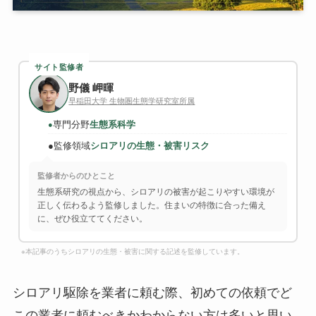
サイト監修者
野儀 岬暉
早稲田大学 生物圏生態学研究室所属
専門分野
生態系科学
●
●
監修領域
シロアリの生態・被害リスク
監修者からのひとこと
生態系研究の視点から、シロアリの被害が起こりやすい環境が
正しく伝わるよう監修しました。住まいの特徴に合った備え
に、ぜひ役立ててください。
※本記事のうちシロアリの生態・被害に関する記述を監修しています。
シロアリ駆除を業者に頼む際、初めての依頼でど
この業者に頼むべきかわからない方は多いと思い