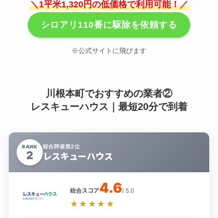
＼1平米1,320円の低価格で利用可能！／
シロアリ110番に駆除を依頼する
※公式サイトに飛びます
川根本町でおすすめの業者②
レスキューハウス｜最短20分で到着
総合評価第2位
RANK
2
レスキューハウス
4.6
総合スコア
/ 5.0
★★★★★