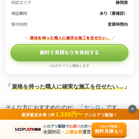
対応エリア
静岡県
保証期間
あり（要確認）
受付時間
営業時間内
＼
資格を持った職人に確実な施工を任せたい…
／
無料で見積もりを依頼する
※公式サイトに移動します
「
資格を持った職人に確実な施工を任せたい…
」
そんな方におすすめなのが、「
ヤシロ
」です。
×
1,320円〜
業界最安水準 1坪
でシロアリ駆除！
シロアリ駆除で
お困り
の方へ
＼Webで簡単／
藤枝市を本拠に
創業50年以上・累計1万件超
のシロ
無料見積もり
全国対応・
上場企業
運営
アリ駆除実績を持ち、静岡県中部全域をカバーす