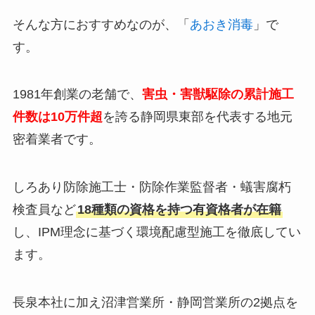
そんな方におすすめなのが、「
あおき消毒
」で
す。
1981年創業の老舗で、
害虫・害獣駆除の累計施工
件数は10万件超
を誇る静岡県東部を代表する地元
密着業者です。
しろあり防除施工士・防除作業監督者・蟻害腐朽
検査員など
18種類の資格を持つ有資格者が在籍
し、IPM理念に基づく環境配慮型施工を徹底してい
ます。
長泉本社に加え沼津営業所・静岡営業所の2拠点を