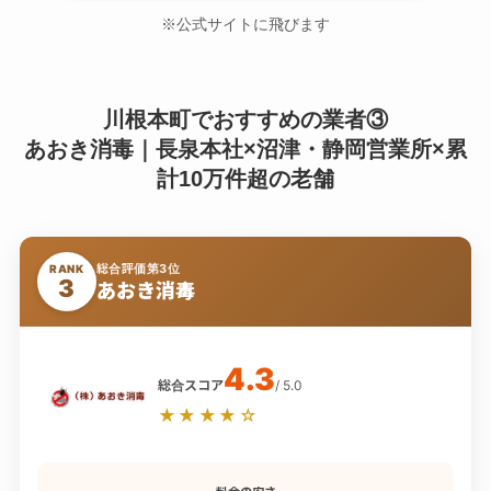
※公式サイトに飛びます
川根本町でおすすめの業者③
あおき消毒｜長泉本社×沼津・静岡営業所×累
計10万件超の老舗
総合評価第3位
RANK
3
あおき消毒
4.3
総合スコア
/ 5.0
★★★★☆