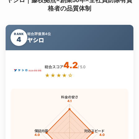
格者の品質体制
総合評価第4位
RANK
4
ヤシロ
4.2
総合スコア
/ 5.0
★★★★☆
料金の安さ
4.1
保証内容
対応スピード
4.0
4.0