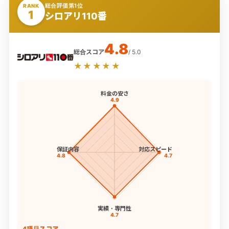
総合評価第1位
RANK
1
シロアリ110番
4.8
総合スコア
/ 5.0
★★★★★
料金の安さ
4.9
保証内容
対応スピード
4.8
4.7
実績・専門性
4.7
4項目スコア