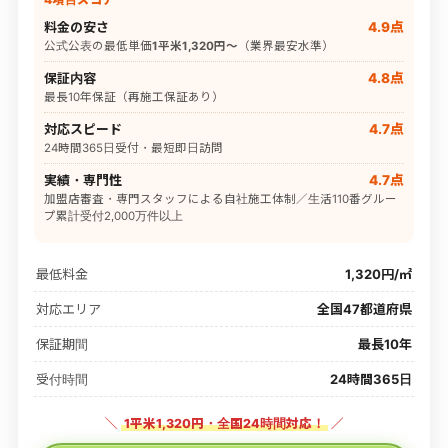
料金の安さ
4.9点
公式公表の最低単価
1平米1,320円〜
（業界最安水準）
保証内容
4.8点
最長10年保証（再施工保証あり）
対応スピード
4.7点
24時間365日受付・最短即日訪問
実績・専門性
4.7点
加盟店審査・専門スタッフによる自社施工体制／生活110番グルー
プ累計受付2,000万件以上
最低料金
1,320円/㎡
対応エリア
全国47都道府県
保証期間
最長10年
受付時間
24時間365日
＼
1平米1,320円・全国24時間対応！
／