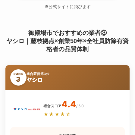
※公式サイトに飛びます
御殿場市でおすすめの業者③
ヤシロ｜藤枝拠点×創業50年×全社員防除有資
格者の品質体制
総合評価第3位
RANK
3
ヤシロ
4.4
総合スコア
/ 5.0
★★★★☆