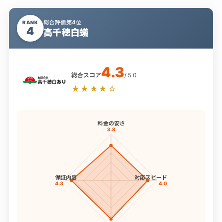
総合評価第4位
RANK
4
高千穂白蟻
4.3
総合スコア
/ 5.0
★★★★☆
料金の安さ
3.8
保証内容
対応スピード
4.3
4.0