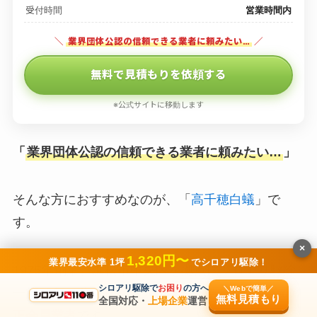
受付時間
営業時間内
＼
業界団体公認の信頼できる業者に頼みたい…
／
無料で見積もりを依頼する
※公式サイトに移動します
「
業界団体公認の信頼できる業者に頼みたい…
」
そんな方におすすめなのが、「
高千穂白蟻
」で
す。
×
1,320円〜
業界最安水準 1坪
でシロアリ駆除！
1975年創業、浜松市中央区を拠点にシロアリ駆除
シロアリ駆除で
お困り
の方へ
＼Webで簡単／
一筋50年の
公益社団法人日本しろあり対策協会の
無料見積もり
全国対応・
上場企業
運営
正会員業者
です。