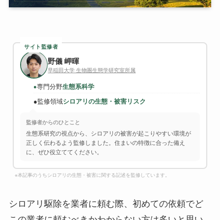
サイト監修者
野儀 岬暉
早稲田大学 生物圏生態学研究室所属
専門分野
生態系科学
●
●
監修領域
シロアリの生態・被害リスク
監修者からのひとこと
生態系研究の視点から、シロアリの被害が起こりやすい環境が
正しく伝わるよう監修しました。住まいの特徴に合った備え
に、ぜひ役立ててください。
※本記事のうちシロアリの生態・被害に関する記述を監修しています。
シロアリ駆除を業者に頼む際、初めての依頼でど
この業者に頼むべきかわからない方は多いと思い