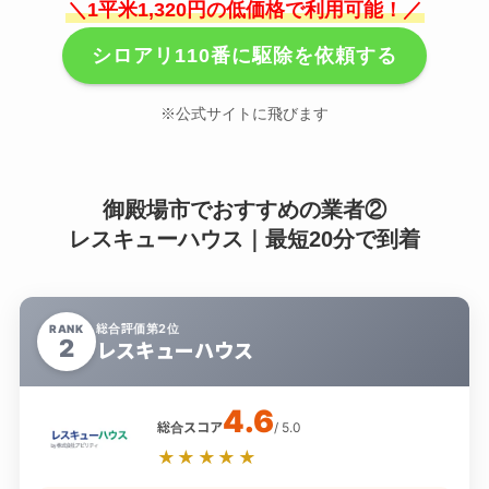
＼1平米1,320円の低価格で利用可能！／
シロアリ110番に駆除を依頼する
※公式サイトに飛びます
御殿場市でおすすめの業者②
レスキューハウス｜最短20分で到着
総合評価第2位
RANK
2
レスキューハウス
4.6
総合スコア
/ 5.0
★★★★★