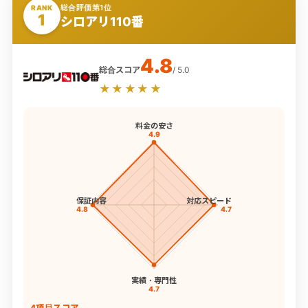
総合評価第1位
RANK
1
シロアリ110番
4.8
総合スコア
/ 5.0
★★★★★
料金の安さ
4.9
保証内容
対応スピード
4.8
4.7
実績・専門性
4.7
4項目スコア