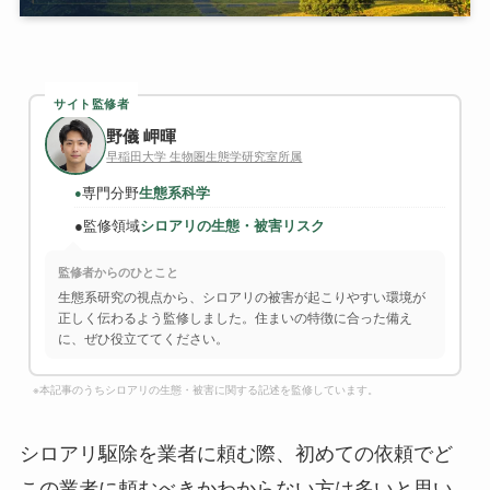
サイト監修者
野儀 岬暉
早稲田大学 生物圏生態学研究室所属
専門分野
生態系科学
●
●
監修領域
シロアリの生態・被害リスク
監修者からのひとこと
生態系研究の視点から、シロアリの被害が起こりやすい環境が
正しく伝わるよう監修しました。住まいの特徴に合った備え
に、ぜひ役立ててください。
※本記事のうちシロアリの生態・被害に関する記述を監修しています。
シロアリ駆除を業者に頼む際、初めての依頼でど
この業者に頼むべきかわからない方は多いと思い