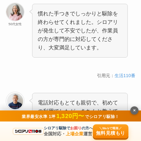
慣れた手つきでしっかりと駆除を
終わらせてくれました。シロアリ
50代女性
が発生して不安でしたが、作業員
の方が専門的に対応してくださ
り、大変満足しています。
引用元：
生活110番
電話対応もとても親切で、初めて
×
の利用でしたが、きちんと教えて
60代男性
1,320円〜
業界最安水準 1坪
でシロアリ駆除！
くれました。無料診断で状態を事
細かく説明していただき、安心し
シロアリ駆除で
お困り
の方へ
＼Webで簡単／
無料見積もり
全国対応・
上場企業
運営
て任せることができました。