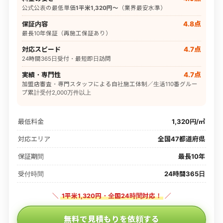
公式公表の最低単価
1平米1,320円〜
（業界最安水準）
保証内容
4.8点
最長10年保証（再施工保証あり）
対応スピード
4.7点
24時間365日受付・最短即日訪問
実績・専門性
4.7点
加盟店審査・専門スタッフによる自社施工体制／生活110番グルー
プ累計受付2,000万件以上
最低料金
1,320円/㎡
対応エリア
全国47都道府県
保証期間
最長10年
受付時間
24時間365日
＼
1平米1,320円・全国24時間対応！
／
無料で見積もりを依頼する