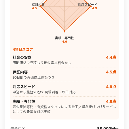
保証内容
対応スピード
4.5
4.9
実績・専門性
4.6
4項目スコア
料金の安さ
4.4点
明朗価格で見積もり後の追加料金なし
保証内容
4.5点
90日間の再発防止保証つき
対応スピード
4.9点
申込から
最短20分
で現場到着・即日対応
実績・専門性
4.6点
害虫駆除専門・有資格スタッフによる施工／緊急駆けつけサービス
としての豊富な対応実績
最低料金
88,000円〜