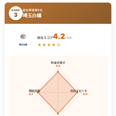
総合評価第3位
RANK
3
埼玉白蟻
4.2
総合スコア
/ 5.0
★★★★☆
料金の安さ
4.3
保証内容
対応スピード
4.2
4.0