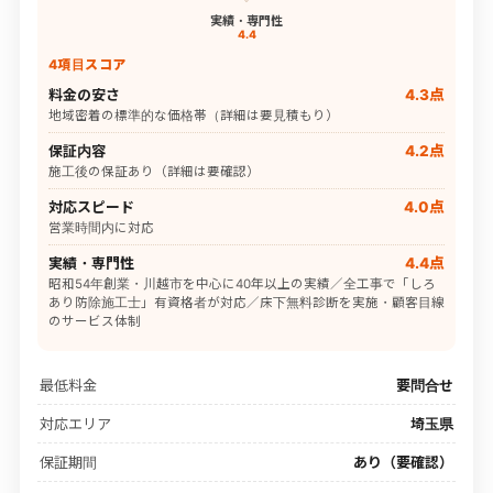
実績・専門性
4.4
4項目スコア
料金の安さ
4.3点
地域密着の標準的な価格帯（詳細は要見積もり）
保証内容
4.2点
施工後の保証あり（詳細は要確認）
対応スピード
4.0点
営業時間内に対応
実績・専門性
4.4点
昭和54年創業・川越市を中心に40年以上の実績／全工事で「しろ
あり防除施工士」有資格者が対応／床下無料診断を実施・顧客目線
のサービス体制
最低料金
要問合せ
対応エリア
埼玉県
保証期間
あり（要確認）