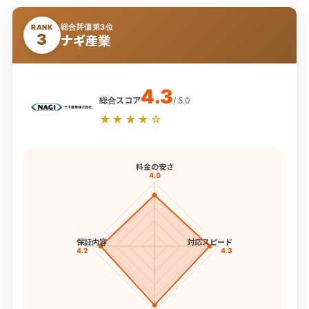
総合評価第3位
RANK
3
ナギ産業
4.3
総合スコア
/ 5.0
★★★★☆
料金の安さ
4.0
保証内容
対応スピード
4.2
4.3