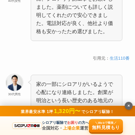
40代女性
ました。薬剤についても詳しく説
明してくれたので安心できまし
た。電話対応が良く、他社より価
格も安かったため選びました。
引用元：
生活110番
家の一部にシロアリがいるようで
心配になり連絡しました。創業が
30代男性
明治という長い歴史のある地元の
×
お店で信頼できました。駆除の内
1,320円〜
業界最安水準 1坪
でシロアリ駆除！
容説明もしっかりしていて頼りに
シロアリ駆除で
お困り
の方へ
＼Webで簡単／
なります。
無料見積もり
全国対応・
上場企業
運営