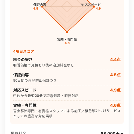
保証内容
対応スピード
4.5
4.9
実績・専門性
4.6
4項目スコア
料金の安さ
4.4点
明朗価格で見積もり後の追加料金なし
保証内容
4.5点
90日間の再発防止保証つき
対応スピード
4.9点
申込から
最短20分
で現場到着・即日対応
実績・専門性
4.6点
害虫駆除専門・有資格スタッフによる施工／緊急駆けつけサービス
としての豊富な対応実績
最低料金
88,000円〜