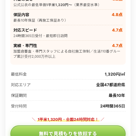
公式公表の最低単価
1平米1,320円〜
（業界最安水準）
保証内容
4.8点
最長10年保証（再施工保証あり）
対応スピード
4.7点
24時間365日受付・最短即日訪問
実績・専門性
4.7点
加盟店審査・専門スタッフによる自社施工体制／生活110番グルー
プ累計受付2,000万件以上
最低料金
1,320円/㎡
対応エリア
全国47都道府県
保証期間
最長10年
受付時間
24時間365日
＼
1平米1,320円・全国24時間対応！
／
無料で見積もりを依頼する