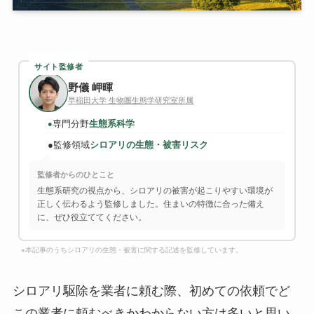
サイト監修者
野儀 岬暉
早稲田大学 生物圏生態学研究室所属
専門分野
生態系科学
●
●
監修領域
シロアリの生態・被害リスク
監修者からのひとこと
生態系研究の視点から、シロアリの被害が起こりやすい環境が
正しく伝わるよう監修しました。住まいの特徴に合った備え
に、ぜひ役立ててください。
※本記事のうちシロアリの生態・被害に関する記述を監修しています。
シロアリ駆除を業者に頼む際、初めての依頼でど
この業者に頼むべきかわからない方は多いと思い