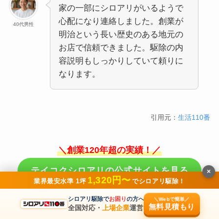
家の一部にシロアリがいるようで
心配になり連絡しました。創業が
40代男性
明治という長い歴史のある地元の
お店で信頼できました。駆除の内
容説明もしっかりしていて頼りに
なります。
引用元：
生活110番
＼創業120年超の実績！／
テイコクシロアリの公式サイトを見る
×
1,320円〜
業界最安水準 1坪
でシロアリ駆除！
※公式サイトに飛びます
シロアリ駆除で
お困り
の方へ
＼Webで簡単／
無料見積もり
全国対応・
上場企業
運営