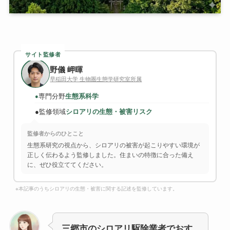
サイト監修者
野儀 岬暉
早稲田大学 生物圏生態学研究室所属
専門分野
生態系科学
●
●
監修領域
シロアリの生態・被害リスク
監修者からのひとこと
生態系研究の視点から、シロアリの被害が起こりやすい環境が
正しく伝わるよう監修しました。住まいの特徴に合った備え
に、ぜひ役立ててください。
※本記事のうちシロアリの生態・被害に関する記述を監修しています。
三郷市のシロアリ駆除業者でおす