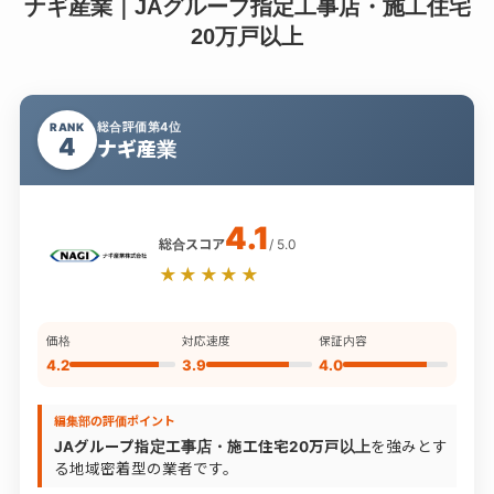
ナギ産業｜JAグループ指定工事店・施工住宅
20万戸以上
総合評価第4位
RANK
4
ナギ産業
4.1
総合スコア
/ 5.0
★★★★★
価格
対応速度
保証内容
4.2
3.9
4.0
編集部の評価ポイント
JAグループ指定工事店・施工住宅20万戸以上
を強みとす
る地域密着型の業者です。