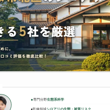
●
専門分野
生態系科学
●
監修領域
シロアリの生態・被害リスク