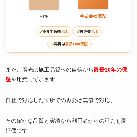
株式会社廣光
他社
仲介手数料
なし
外注費
なし
再発は
最長10年保証
また、廣光は施工品質への自信から
最長10年の保
証
を用意しています。
自社で対応した箇所での再発は無償で対応。
その確かな品質と実績から利用者からの評判も高
評価です。