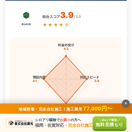
3.9
総合スコア
/ 5.0
★★★★☆
料金の安さ
4.2
保証内容
対応スピード
4.1
3.8
×
77,000円〜
地域密着・完全自社施工！施工費用
実績・専門性
4.5
シロアリ駆除で
お困り
の方へ
＼Webで簡単／
4項目スコア
無料見積もり
福岡・佐賀対応・
完全自社施工
料金の安さ
4.2点