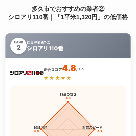
多久市でおすすめの業者②
シロアリ110番｜「1平米1,320円」の低価格
総合評価第2位
RANK
2
シロアリ110番
4.8
総合スコア
/ 5.0
★★★★★
料金の安さ
4.9
保証内容
対応スピード
4.8
4.7