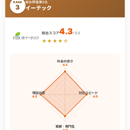
総合評価第3位
RANK
3
イーテック
4.3
総合スコア
/ 5.0
★★★★☆
料金の安さ
4.3
保証内容
対応スピード
4.5
4.0
実績・専門性