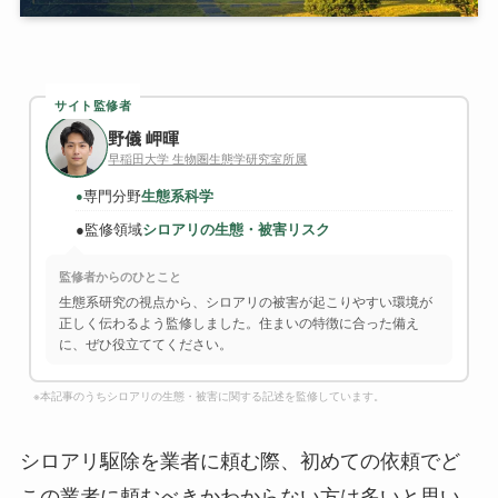
サイト監修者
野儀 岬暉
早稲田大学 生物圏生態学研究室所属
専門分野
生態系科学
●
●
監修領域
シロアリの生態・被害リスク
監修者からのひとこと
生態系研究の視点から、シロアリの被害が起こりやすい環境が
正しく伝わるよう監修しました。住まいの特徴に合った備え
に、ぜひ役立ててください。
※本記事のうちシロアリの生態・被害に関する記述を監修しています。
シロアリ駆除を業者に頼む際、初めての依頼でど
この業者に頼むべきかわからない方は多いと思い