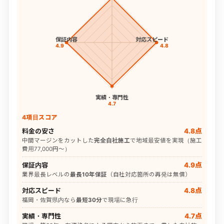
保証内容
対応スピード
4.9
4.8
実績・専門性
4.7
4項目スコア
料金の安さ
4.8点
中間マージンをカットした
完全自社施工
で地域最安値を実現（施工
費用77,000円〜）
保証内容
4.9点
業界最長レベルの
最長10年保証
（自社対応箇所の再発は無償）
対応スピード
4.8点
福岡・佐賀県内なら
最短30分
で現場に急行
実績・専門性
4.7点