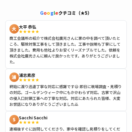
G
o
o
g
l
e
クチコミ（★5）
大平 恭弘
大
★★★★★
商工会議所の紹介で株式会社廣光さんに家の中を調べて頂いたと
ころ、駆除対策工事をして頂きました。工事や説明も丁寧にして
頂きました。費用も他社よりお安くリーズナブルでした。依頼を
株式会社廣光さんに頼んで良かったです。ありがとうございまし
た。
浦志素彦
浦
★★★★★
終始に渡り迅速丁寧な対応に感謝です😃 即日に現場調査・見積り
の対応。ゴールデンウィーク中にもかかわらず対応。古家で沢山
の侵入口封鎖工事への丁寧な対応。対応にあたられた皆様、大変
お世話になりありがとうございました🙇
Sacchi Sacchi
S
★★★★★
連絡後すぐに訪問してくださり、家中を確認し見積りをしてくだ