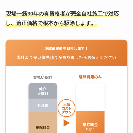
現場一筋30年の有資格者が完全自社施工で対応
し、適正価格で根本から駆除します。
地域最安値を目指します！
弊社より安い御見積りがありましたらお伝えください
駆除費用のみ
支払い総額
仲介
手数料
大幅
外注費
コスト
ダウン
▶
駆除料金
駆除料金
だけ！