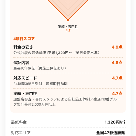
実績・専門性
4.7
4項目スコア
料金の安さ
4.9点
公式公表の最低単価
1平米1,320円〜
（業界最安水準）
保証内容
4.8点
最長10年保証（再施工保証あり）
対応スピード
4.7点
24時間365日受付・最短即日訪問
実績・専門性
4.7点
加盟店審査・専門スタッフによる自社施工体制／生活110番グルー
プ累計受付2,000万件以上
最低料金
1,320円/㎡
対応エリア
全国47都道府県