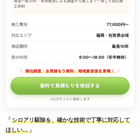
現場一筋30年・有資格者による調査から施工まで一貫した自社施
工体制
施工費用
77,000円〜
対応エリア
福岡・佐賀県全域
保証期間
最長10年
受付時間
9:00〜18:00（年中無休）
＼
現地調査・お見積もり無料／地域最安値を実現！
／
無料で見積もりを依頼する
※公式サイトに移動します
「
シロアリ駆除を、確かな技術で丁寧に対応して
ほしい…
」