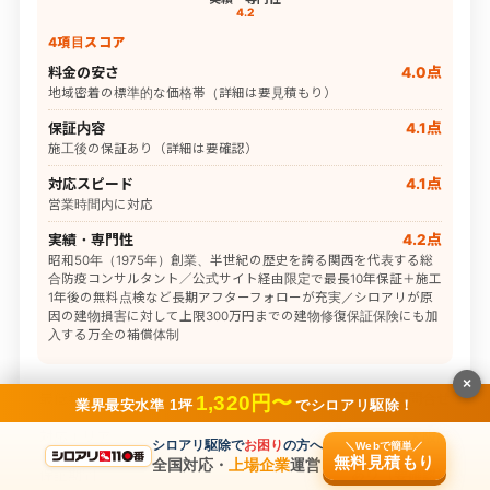
4.2
4項目スコア
料金の安さ
4.0点
地域密着の標準的な価格帯（詳細は要見積もり）
保証内容
4.1点
施工後の保証あり（詳細は要確認）
対応スピード
4.1点
営業時間内に対応
実績・専門性
4.2点
昭和50年（1975年）創業、半世紀の歴史を誇る関西を代表する総
合防疫コンサルタント／公式サイト経由限定で最長10年保証＋施工
1年後の無料点検など長期アフターフォローが充実／シロアリが原
因の建物損害に対して上限300万円までの建物修復保証保険にも加
入する万全の補償体制
×
最低料金
要問合せ
1,320円〜
業界最安水準 1坪
でシロアリ駆除！
対応エリア
大阪府
シロアリ駆除で
お困り
の方へ
＼Webで簡単／
無料見積もり
全国対応・
上場企業
運営
保証期間
あり（要確認）