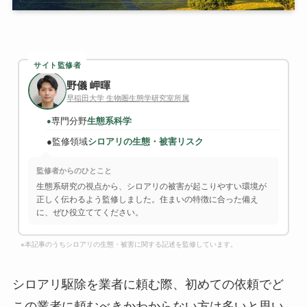
サイト監修者
野儀 岬暉
早稲田大学 生物圏生態学研究室所属
専門分野
生態系科学
●
●
監修領域
シロアリの生態・被害リスク
監修者からのひとこと
生態系研究の視点から、シロアリの被害が起こりやすい環境が
正しく伝わるよう監修しました。住まいの特徴に合った備え
に、ぜひ役立ててください。
※本記事のうちシロアリの生態・被害に関する記述を監修しています。
シロアリ駆除を業者に頼む際、初めての依頼でど
この業者に頼むべきかわからない方は多いと思い