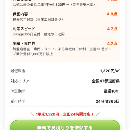
公式公表の最低単価
1平米1,320円〜
（業界最安水準）
保証内容
4.8点
最長10年保証（再施工保証あり）
対応スピード
4.7点
24時間365日受付・最短即日訪問
実績・専門性
4.7点
加盟店審査・専門スタッフによる自社施工体制／生活110番グルー
プ累計受付2,000万件以上
最低料金
1,320円/㎡
対応エリア
全国47都道府県
保証期間
最長10年
受付時間
24時間365日
＼
1平米1,320円・全国24時間対応！
／
無料で見積もりを依頼する