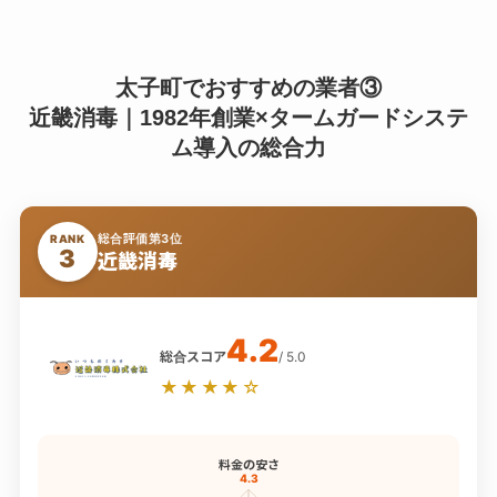
太子町でおすすめの業者③
近畿消毒｜1982年創業×タームガードシステ
ム導入の総合力
総合評価第3位
RANK
3
近畿消毒
4.2
総合スコア
/ 5.0
★★★★☆
料金の安さ
4.3