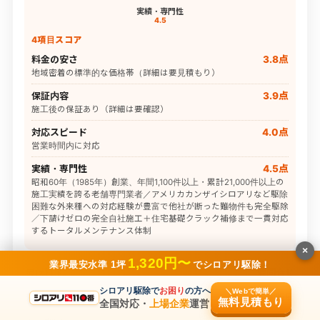
実績・専門性
4.5
4項目スコア
料金の安さ
3.8点
地域密着の標準的な価格帯（詳細は要見積もり）
保証内容
3.9点
施工後の保証あり（詳細は要確認）
対応スピード
4.0点
営業時間内に対応
実績・専門性
4.5点
昭和60年（1985年）創業、年間1,100件以上・累計21,000件以上の
施工実績を誇る老舗専門業者／アメリカカンザイシロアリなど駆除
困難な外来種への対応経験が豊富で他社が断った難物件も完全駆除
／下請けゼロの完全自社施工＋住宅基礎クラック補修まで一貫対応
するトータルメンテナンス体制
×
1,320円〜
業界最安水準 1坪
でシロアリ駆除！
最低料金
要問合せ
シロアリ駆除で
お困り
の方へ
＼Webで簡単／
対応エリア
大阪府
無料見積もり
全国対応・
上場企業
運営