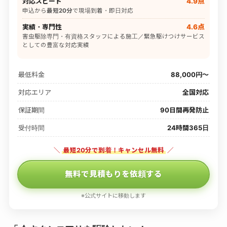
対応スピード
4.9点
申込から
最短20分
で現場到着・即日対応
実績・専門性
4.6点
害虫駆除専門・有資格スタッフによる施工／緊急駆けつけサービス
としての豊富な対応実績
最低料金
88,000円〜
対応エリア
全国対応
保証期間
90日間再発防止
受付時間
24時間365日
＼
最短20分で到着！キャンセル無料
／
無料で見積もりを依頼する
※公式サイトに移動します