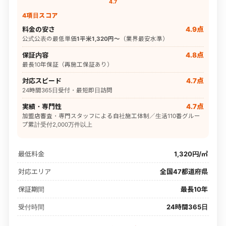
4.7
4項目スコア
料金の安さ
4.9点
公式公表の最低単価
1平米1,320円〜
（業界最安水準）
保証内容
4.8点
最長10年保証（再施工保証あり）
対応スピード
4.7点
24時間365日受付・最短即日訪問
実績・専門性
4.7点
加盟店審査・専門スタッフによる自社施工体制／生活110番グルー
プ累計受付2,000万件以上
最低料金
1,320円/㎡
対応エリア
全国47都道府県
保証期間
最長10年
受付時間
24時間365日