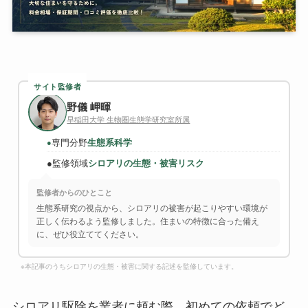
サイト監修者
野儀 岬暉
早稲田大学 生物圏生態学研究室所属
専門分野
生態系科学
●
●
監修領域
シロアリの生態・被害リスク
監修者からのひとこと
生態系研究の視点から、シロアリの被害が起こりやすい環境が
正しく伝わるよう監修しました。住まいの特徴に合った備え
に、ぜひ役立ててください。
※本記事のうちシロアリの生態・被害に関する記述を監修しています。
シロアリ駆除を業者に頼む際、初めての依頼でど