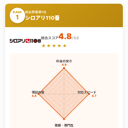
総合評価第1位
RANK
1
シロアリ110番
4.8
総合スコア
/ 5.0
★★★★★
料金の安さ
4.9
保証内容
対応スピード
4.8
4.7
実績・専門性