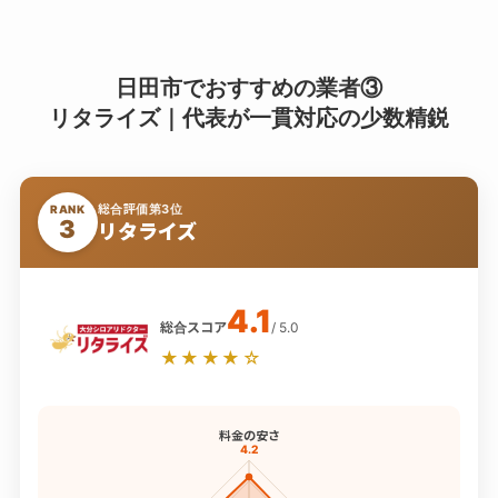
日田市でおすすめの業者③
リタライズ｜代表が一貫対応の少数精鋭
総合評価第3位
RANK
3
リタライズ
4.1
総合スコア
/ 5.0
★★★★☆
料金の安さ
4.2