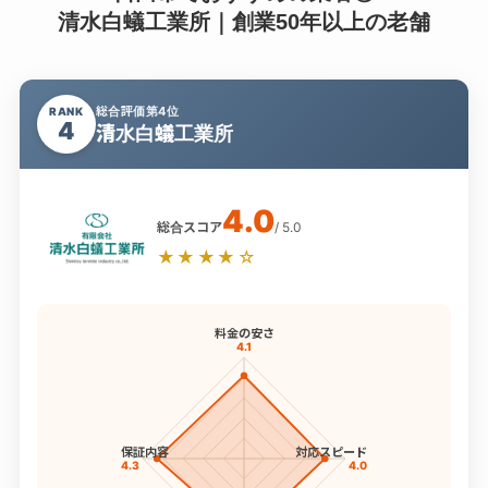
清水白蟻工業所｜創業50年以上の老舗
総合評価第4位
RANK
4
清水白蟻工業所
4.0
総合スコア
/ 5.0
★★★★☆
料金の安さ
4.1
保証内容
対応スピード
4.3
4.0