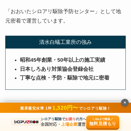
「おおいたシロアリ駆除予防センター」として地
元密着で運営しています。
清水白蟻工業所の強み
昭和45年創業・50年以上の施工実績
日本しろあり対策協会登録会社
丁寧な点検・予防・駆除で地元に密着
×
1,320円〜
会社情報を見る
業界最安水準 1坪
でシロアリ駆除！
シロアリ駆除で
お困り
の方へ
＼Webで簡単／
無料見積もり
全国対応・
上場企業
運営