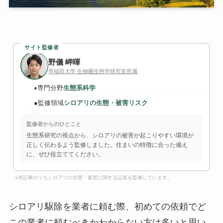
サイト監修者
野儀 岬暉
早稲田大学 生物圏生態学研究室所属
専門分野
生態系科学
●
●
監修領域
シロアリの生態・被害リスク
監修者からのひとこと
生態系研究の視点から、シロアリの被害が起こりやすい環境が
正しく伝わるよう監修しました。住まいの特徴に合った備え
に、ぜひ役立ててください。
※本記事のうちシロアリの生態・被害に関する記述を監修しています。
シロアリ駆除を業者に頼む際、初めての依頼でど
この業者に頼むべきかわからない方は多いと思い