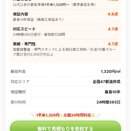
公式公表の最低単価
1平米1,320円〜
（業界最安水準）
保証内容
4.8点
最長10年保証（再施工保証あり）
対応スピード
4.7点
24時間365日受付・最短即日訪問
実績・専門性
4.7点
加盟店審査・専門スタッフによる自社施工体制／生活110番グルー
プ累計受付2,000万件以上
最低料金
1,320円/㎡
対応エリア
全国47都道府県
保証期間
最長10年
受付時間
24時間365日
＼
1平米1,320円・全国24時間対応！
／
無料で見積もりを依頼する