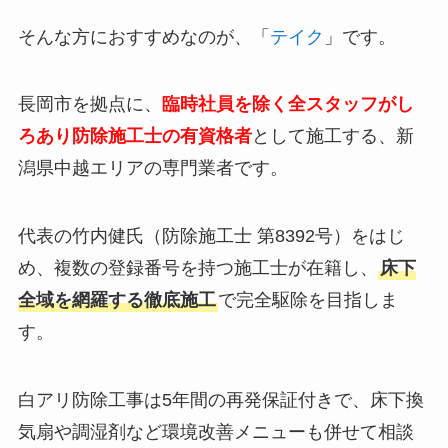
そんな方におすすめなのが、「
テイク
」です。
長岡市を拠点に、
臨時社員を除く全スタッフがし
ろあり防除施工士の有資格者
として施工する、新
潟県中越エリアの専門業者です。
代表の竹内健氏（防除施工士 第8392号）をはじ
め、複数の登録番号を持つ施工士が在籍し、
床下
全域を網羅する徹底施工
で完全駆除を目指しま
す。
白アリ防除工事は5年間の再発保証付きで、床下換
気扇や調湿剤など環境改善メニューも併せて相談