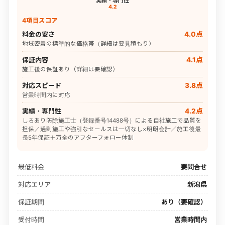
実績・専門性
4.2
4項目スコア
料金の安さ
4.0点
地域密着の標準的な価格帯（詳細は要見積もり）
保証内容
4.1点
施工後の保証あり（詳細は要確認）
対応スピード
3.8点
営業時間内に対応
実績・専門性
4.2点
しろあり防除施工士（登録番号14488号）による自社施工で品質を
担保／過剰施工や強引なセールスは一切なし×明朗会計／施工後最
長5年保証＋万全のアフターフォロー体制
最低料金
要問合せ
対応エリア
新潟県
保証期間
あり（要確認）
受付時間
営業時間内