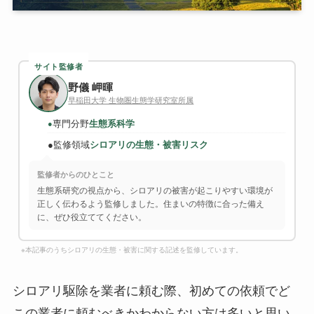
サイト監修者
野儀 岬暉
早稲田大学 生物圏生態学研究室所属
専門分野
生態系科学
●
●
監修領域
シロアリの生態・被害リスク
監修者からのひとこと
生態系研究の視点から、シロアリの被害が起こりやすい環境が
正しく伝わるよう監修しました。住まいの特徴に合った備え
に、ぜひ役立ててください。
※本記事のうちシロアリの生態・被害に関する記述を監修しています。
シロアリ駆除を業者に頼む際、初めての依頼でど
この業者に頼むべきかわからない方は多いと思い