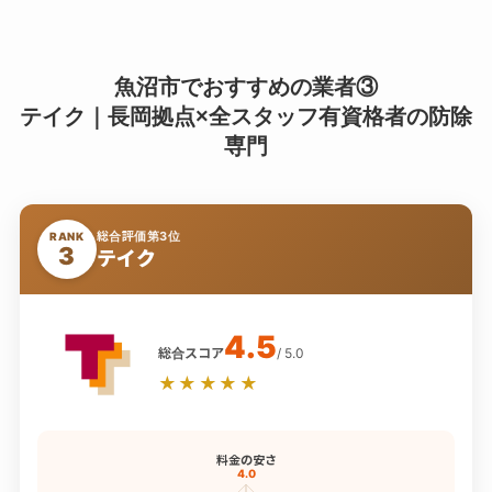
魚沼市でおすすめの業者③
テイク｜長岡拠点×全スタッフ有資格者の防除
専門
総合評価第3位
RANK
3
テイク
4.5
総合スコア
/ 5.0
★★★★★
料金の安さ
4.0