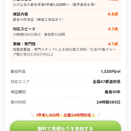
公式公表の最低単価
1平米1,320円〜
（業界最安水準）
保証内容
4.8点
最長10年保証（再施工保証あり）
対応スピード
4.7点
24時間365日受付・最短即日訪問
実績・専門性
4.7点
加盟店審査・専門スタッフによる自社施工体制／生活110番グルー
プ累計受付2,000万件以上
最低料金
1,320円/㎡
対応エリア
全国47都道府県
保証期間
最長10年
受付時間
24時間365日
＼
1平米1,320円・全国24時間対応！
／
無料で見積もりを依頼する