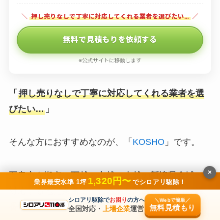
＼
押し売りなしで丁寧に対応してくれる業者を選びたい…
／
無料で見積もりを依頼する
※公式サイトに移動します
「
押し売りなしで丁寧に対応してくれる業者を選
びたい…
」
そんな方におすすめなのが、「
KOSHO
」です。
×
五泉市を拠点に下越・中越・上越の新潟県全域へ
1,320円〜
業界最安水準 1坪
でシロアリ駆除！
対応する地元業者で、
しろあり防除施工士（登録
シロアリ駆除で
お困り
の方へ
＼Webで簡単／
番号14488号）
が自社で施工を担当します。
無料見積もり
全国対応・
上場企業
運営