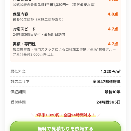
公式公表の最低単価
1平米1,320円〜
（業界最安水準）
保証内容
4.8点
最長10年保証（再施工保証あり）
対応スピード
4.7点
24時間365日受付・最短即日訪問
実績・専門性
4.7点
加盟店審査・専門スタッフによる自社施工体制／生活110番グルー
プ累計受付2,000万件以上
最低料金
1,320円/㎡
対応エリア
全国47都道府県
保証期間
最長10年
受付時間
24時間365日
＼
1平米1,320円・全国24時間対応！
／
無料で見積もりを依頼する