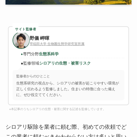
サイト監修者
野儀 岬暉
早稲田大学 生物圏生態学研究室所属
専門分野
生態系科学
●
●
監修領域
シロアリの生態・被害リスク
監修者からのひとこと
生態系研究の視点から、シロアリの被害が起こりやすい環境が
正しく伝わるよう監修しました。住まいの特徴に合った備え
に、ぜひ役立ててください。
※本記事のうちシロアリの生態・被害に関する記述を監修しています。
シロアリ駆除を業者に頼む際、初めての依頼でど
この業者に頼むべきかわからない方は多いと思い