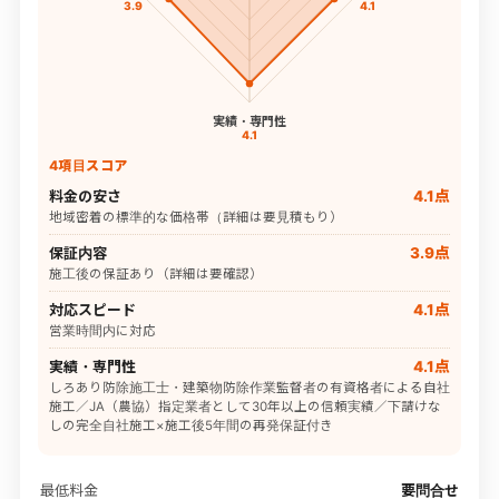
3.9
4.1
実績・専門性
4.1
4項目スコア
料金の安さ
4.1点
地域密着の標準的な価格帯（詳細は要見積もり）
保証内容
3.9点
施工後の保証あり（詳細は要確認）
対応スピード
4.1点
営業時間内に対応
実績・専門性
4.1点
しろあり防除施工士・建築物防除作業監督者の有資格者による自社
施工／JA（農協）指定業者として30年以上の信頼実績／下請けな
しの完全自社施工×施工後5年間の再発保証付き
最低料金
要問合せ