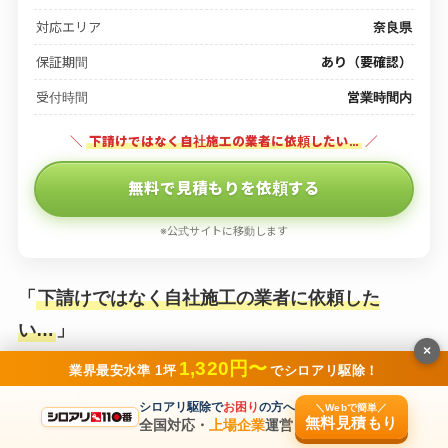
対応エリア
奈良県
保証期間
あり（要確認）
受付時間
営業時間内
＼
下請けではなく自社施工の業者に依頼したい…
／
無料で見積もりを依頼する
※公式サイトに移動します
「
下請けではなく自社施工の業者に依頼した
い…
」
×
1,320円〜
業界最安水準 1坪
でシロアリ駆除！
そんな方におすすめなのが、「株式会社ラット」
シロアリ駆除で
お困り
の方へ
＼Webで簡単／
無料見積もり
全国対応・
上場企業
運営
です。