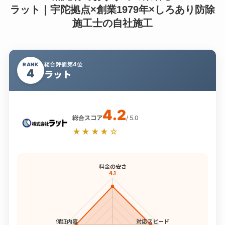
ラット｜宇陀拠点×創業1979年×しろあり防除
施工士の自社施工
総合評価第4位
RANK
4
ラット
4.2
総合スコア
/ 5.0
★★★★☆
料金の安さ
4.1
保証内容
対応スピード