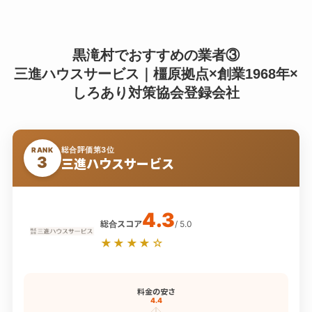
黒滝村でおすすめの業者③
三進ハウスサービス｜橿原拠点×創業1968年×
しろあり対策協会登録会社
総合評価第3位
RANK
3
三進ハウスサービス
4.3
総合スコア
/ 5.0
★★★★☆
料金の安さ
4.4