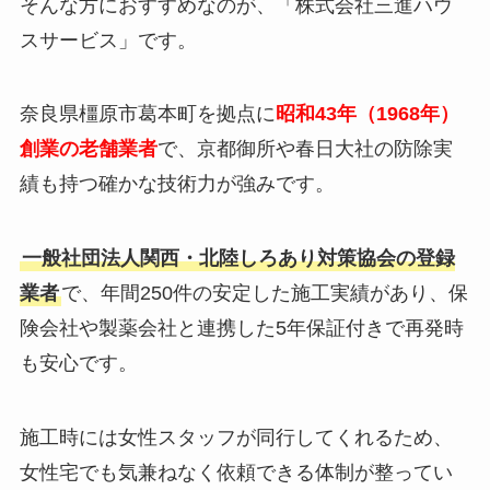
そんな方におすすめなのが、「株式会社三進ハウ
スサービス」です。
奈良県橿原市葛本町を拠点に
昭和43年（1968年）
創業の老舗業者
で、京都御所や春日大社の防除実
績も持つ確かな技術力が強みです。
一般社団法人関西・北陸しろあり対策協会の登録
業者
で、年間250件の安定した施工実績があり、保
険会社や製薬会社と連携した5年保証付きで再発時
も安心です。
施工時には女性スタッフが同行してくれるため、
女性宅でも気兼ねなく依頼できる体制が整ってい