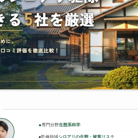
●
専門分野
生態系科学
●
監修領域
シロアリの生態・被害リスク