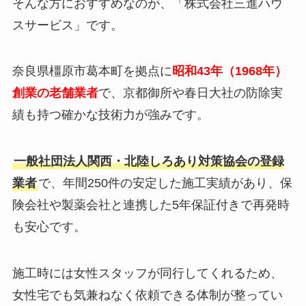
そんな方におすすめなのが、「株式会社三進ハウ
スサービス」です。
奈良県橿原市葛本町を拠点に
昭和43年（1968年）
創業の老舗業者
で、京都御所や春日大社の防除実
績も持つ確かな技術力が強みです。
一般社団法人関西・北陸しろあり対策協会の登録
業者
で、年間250件の安定した施工実績があり、保
険会社や製薬会社と連携した5年保証付きで再発時
も安心です。
施工時には女性スタッフが同行してくれるため、
女性宅でも気兼ねなく依頼できる体制が整ってい