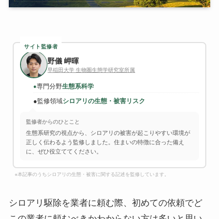
サイト監修者
野儀 岬暉
早稲田大学 生物圏生態学研究室所属
専門分野
生態系科学
●
●
監修領域
シロアリの生態・被害リスク
監修者からのひとこと
生態系研究の視点から、シロアリの被害が起こりやすい環境が
正しく伝わるよう監修しました。住まいの特徴に合った備え
に、ぜひ役立ててください。
※本記事のうちシロアリの生態・被害に関する記述を監修しています。
シロアリ駆除を業者に頼む際、初めての依頼でど
この業者に頼むべきかわからない方は多いと思い