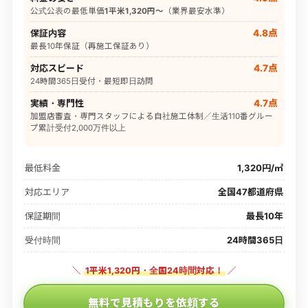
公式公表の最低単価
1平米1,320円〜
（業界最安水準）
保証内容
4.8点
最長10年保証（再施工保証あり）
対応スピード
4.7点
24時間365日受付・最短即日訪問
実績・専門性
4.7点
加盟店審査・専門スタッフによる自社施工体制／生活110番グルー
プ累計受付2,000万件以上
最低料金
1,320円/㎡
対応エリア
全国47都道府県
保証期間
最長10年
受付時間
24時間365日
＼
1平米1,320円・全国24時間対応！
／
無料で見積もりを依頼する