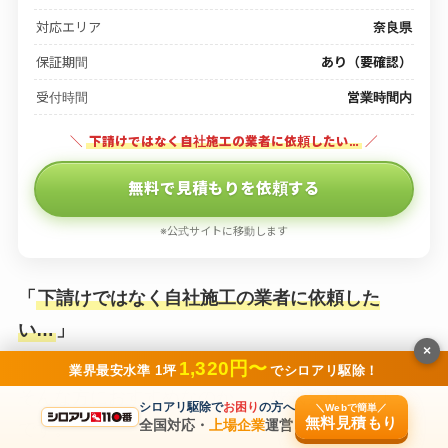
対応エリア
奈良県
保証期間
あり（要確認）
受付時間
営業時間内
＼
下請けではなく自社施工の業者に依頼したい…
／
無料で見積もりを依頼する
※公式サイトに移動します
「
下請けではなく自社施工の業者に依頼した
い…
」
×
1,320円〜
業界最安水準 1坪
でシロアリ駆除！
そんな方におすすめなのが、「株式会社ラット」
シロアリ駆除で
お困り
の方へ
＼Webで簡単／
無料見積もり
全国対応・
上場企業
運営
です。