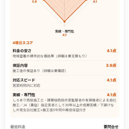
3.9
4.1
実績・専門性
4.1
4項目スコア
料金の安さ
4.1点
地域密着の標準的な価格帯（詳細は要見積もり）
保証内容
3.9点
施工後の保証あり（詳細は要確認）
対応スピード
4.1点
営業時間内に対応
実績・専門性
4.1点
しろあり防除施工士・建築物防除作業監督者の有資格者による自社
施工／JA（農協）指定業者として30年以上の信頼実績／下請けな
しの完全自社施工×施工後5年間の再発保証付き
最低料金
要問合せ