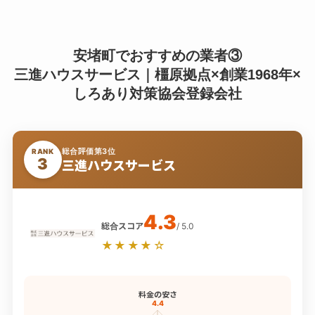
安堵町でおすすめの業者③
三進ハウスサービス｜橿原拠点×創業1968年×
しろあり対策協会登録会社
総合評価第3位
RANK
3
三進ハウスサービス
4.3
総合スコア
/ 5.0
★★★★☆
料金の安さ
4.4