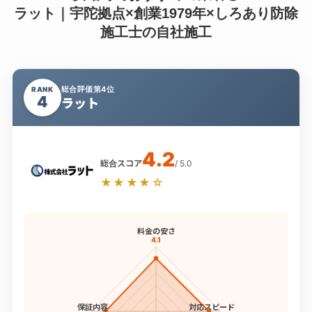
ラット｜宇陀拠点×創業1979年×しろあり防除
施工士の自社施工
総合評価第4位
RANK
4
ラット
4.2
総合スコア
/ 5.0
★★★★☆
料金の安さ
4.1
保証内容
対応スピード