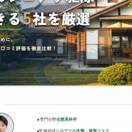
●
専門分野
生態系科学
●
監修領域
シロアリの生態・被害リスク