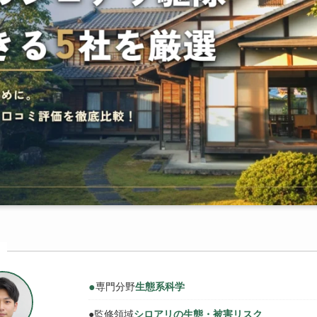
●
専門分野
生態系科学
●
監修領域
シロアリの生態・被害リスク