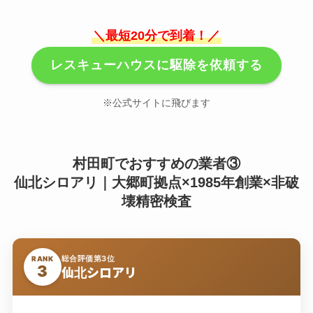
＼最短20分で到着！／
レスキューハウスに駆除を依頼する
※公式サイトに飛びます
村田町でおすすめの業者③
仙北シロアリ｜大郷町拠点×1985年創業×非破
壊精密検査
総合評価第3位
RANK
3
仙北シロアリ