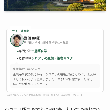
サイト監修者
野儀 岬暉
早稲田大学 生物圏生態学研究室所属
専門分野
生態系科学
●
●
監修領域
シロアリの生態・被害リスク
監修者からのひとこと
生態系研究の視点から、シロアリの被害が起こりやすい環境が
正しく伝わるよう監修しました。住まいの特徴に合った備え
に、ぜひ役立ててください。
※本記事のうちシロアリの生態・被害に関する記述を監修しています。
シロアリ駆除を業者に頼む際、初めての依頼でど