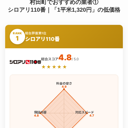
村田町でおすすめの業者①
シロアリ110番｜「1平米1,320円」の低価格
総合評価第1位
RANK
1
シロアリ110番
4.8
総合スコア
/ 5.0
★★★★★
料金の安さ
4.9
保証内容
対応スピード
4.8
4.7