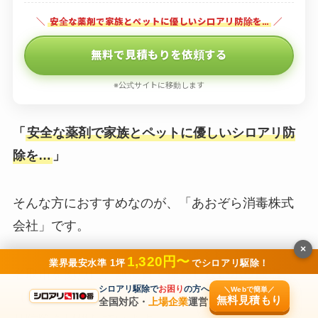
＼
安全な薬剤で家族とペットに優しいシロアリ防除を…
／
無料で見積もりを依頼する
※公式サイトに移動します
「
安全な薬剤で家族とペットに優しいシロアリ防
除を…
」
そんな方におすすめなのが、「あおぞら消毒株式
会社」です。
×
1,320円〜
業界最安水準 1坪
でシロアリ駆除！
名取市を拠点に、
無機質で揮発しないホウ酸塩
シロアリ駆除で
お困り
の方へ
＼Webで簡単／
（エコボロンPRO）
を用いた長期持続型のシロア
無料見積もり
全国対応・
上場企業
運営