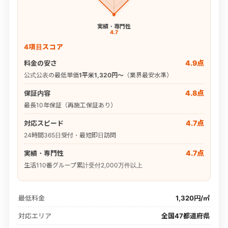
実績・専門性
4.7
4項目スコア
4.9点
料金の安さ
公式公表の最低単価
1平米1,320円〜
（業界最安水準）
4.8点
保証内容
最長10年保証（再施工保証あり）
4.7点
対応スピード
24時間365日受付・最短即日訪問
4.7点
実績・専門性
生活110番グループ累計受付2,000万件以上
最低料金
1,320円/㎡
対応エリア
全国47都道府県