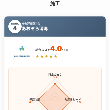
施工
総合評価第4位
RANK
4
あおぞら消毒
4.0
総合スコア
/ 5.0
★★★★★
料金の安さ
3.9
保証内容
対応スピード
4.1
3.9