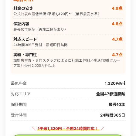
料金の安さ
4.9点
公式公表の最低単価
1平米1,320円〜
（業界最安水準）
保証内容
4.8点
最長10年保証（再施工保証あり）
対応スピード
4.7点
24時間365日受付・最短即日訪問
実績・専門性
4.7点
加盟店審査・専門スタッフによる自社施工体制／生活110番グルー
プ累計受付2,000万件以上
最低料金
1,320円/㎡
対応エリア
全国47都道府県
保証期間
最長10年
受付時間
24時間365日
＼
1平米1,320円・全国24時間対応！
／