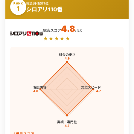
総合評価第1位
RANK
1
シロアリ110番
4.8
総合スコア
/ 5.0
★★★★★
料金の安さ
4.9
保証内容
対応スピード
4.8
4.7
実績・専門性
4.7
4項目スコア