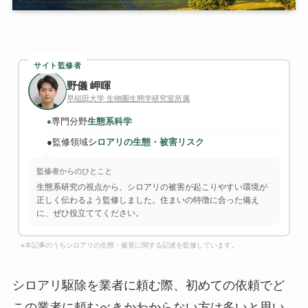
サイト監修者
野儀 岬暉
早稲田大学 生物圏生態学研究室所属
専門分野
生態系科学
●
●
監修領域
シロアリの生態・被害リスク
監修者からのひとこと
生態系研究の視点から、シロアリの被害が起こりやすい環境が
正しく伝わるよう監修しました。住まいの特徴に合った備え
に、ぜひ役立ててください。
※本記事のうちシロアリの生態・被害に関する記述を監修しています。
シロアリ駆除を業者に頼む際、初めての依頼でど
この業者に頼むべきかわからない方は多いと思い