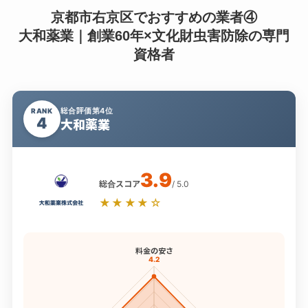
京都市右京区でおすすめの業者④
大和薬業｜創業60年×文化財虫害防除の専門
資格者
総合評価第4位
RANK
4
大和薬業
3.9
総合スコア
/ 5.0
★★★★☆
料金の安さ
4.2