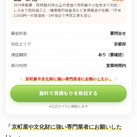
1976年創業・防除歴45年以上の老舗で京町屋から社寺まで対応／
しろあり防除施工士・蟻害腐朽検査員など有資格者が在籍／1平米
2,000円〜の低価格・5年保証で予防工事も安心
最低料金
要問合せ
対応エリア
京都府
保証期間
あり（要確認）
受付時間
営業時間内
＼
京町屋や文化財に強い専門業者にお願いしたい…
／
無料で見積もりを依頼する
※公式サイトに移動します
「
京町屋や文化財に強い専門業者にお願いした
い…
」