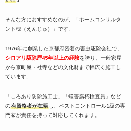
そんな方におすすめなのが、「ホームコンサルタ
ント槐（えんじゅ）」です。
1976年に創業した京都府密着の害虫駆除会社で、
シロアリ駆除歴45年以上の経験
を誇り、一般家屋
から京町屋・社寺などの文化財まで幅広く施工し
ています。
「しろあり防除施工士」「蟻害腐朽検査員」など
の
有資格者が在籍
し、ペストコントロール1級の専
門家が責任を持って対応してくれます。