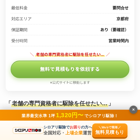
最低料金
要問合せ
対応エリア
京都府
保証期間
あり（要確認）
受付時間
営業時間内
＼
老舗の専門資格者に駆除を任せたい…
／
無料で見積もりを依頼する
※公式サイトに移動します
「
老舗の専門資格者に駆除を任せたい…
」
×
1,320円〜
業界最安水準 1坪
でシロアリ駆除！
そんな方におすすめなのが、「大和薬業」です。
シロアリ駆除で
お困り
の方へ
＼Webで簡単／
無料見積もり
全国対応・
上場企業
運営