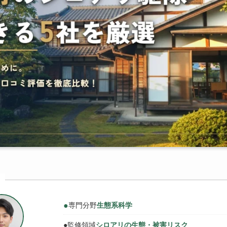
●
専門分野
生態系科学
●
監修領域
シロアリの生態・被害リスク